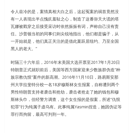
令人齿冷的是，案情真相大白之后，这起冤案的祸首竟然没
有一人表现出半点愧疚羞耻之心，制造了这番弥天大谎的塔
瓦娜被戳穿之后接受采访时依然振振有词，声称自己没有责
任。沙普顿当初的同事们则尖锐地指出，他们都是骗子，从
一开始就是，他们真正关注的是借此案跃居纽约、乃至全国
黑人的老大。”
时隔三十六年后，2016年末美国大选开票至2017年1月20日
特朗普正式就职前后，美国等西方国家迎来少数族群伪造“种
族宗教仇恨”案件的新高潮。2016年11月10日，路易斯安那
州大学拉斐特分校一名18岁穆斯林女生报案，自称遭到两个
男性特朗普支持者袭击和抢劫，袭击者抢走了她的钱包和穆
斯林头巾，但经警方调查，这个女生报的是假案，所述“仇恨
犯罪”行为纯属子虚乌有。此事纯属Yasmin捏造，她因伪证等
罪行而拘留，最高可判刑一年。