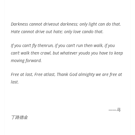
Darkness cannot driveout darkness; only light can do that.
Hate cannot drive out hate; only love cando that.
If you can’t fly thenrun, if you can’t run then walk, if you
can’t walk then crawl, but whatever youdo you have to keep
moving forward.
Free at last, Free atlast, Thank God almighty we are free at
last.
——
马
丁路德金