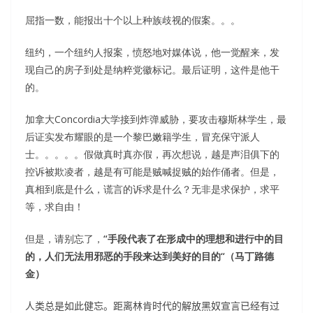
屈指一数，能报出十个以上种族歧视的假案。。。
纽约，一个纽约人报案，愤怒地对媒体说，他一觉醒来，发
现自己的房子到处是纳粹党徽标记。最后证明，这件是他干
的。
加拿大Concordia大学接到炸弹威胁，要攻击穆斯林学生，最
后证实发布耀眼的是一个黎巴嫩籍学生，冒充保守派人
士。。。。。假做真时真亦假，再次想说，越是声泪俱下的
控诉被欺凌者，越是有可能是贼喊捉贼的始作俑者。但是，
真相到底是什么，谎言的诉求是什么？无非是求保护，求平
等，求自由！
但是，请别忘了，
“手段代表了在形成中的理想和进行中的目
的，人们无法用邪恶的手段来达到美好的目的“（马丁路德
金）
人类总是如此健忘。距离林肯时代的解放黑奴宣言已经有过