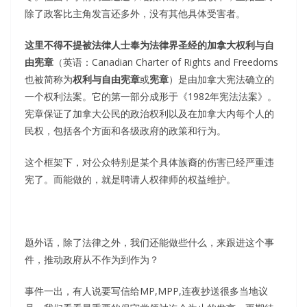
除了政客比主角发言还多外，没有其他具体受害者。
这里不得不提被法律人士奉为法律界圣经的加拿大权利与自
由宪章
（英语：Canadian Charter of Rights and Freedoms
也被简称为
权利与自由宪章
或
宪章
）是由加拿大宪法确立的
一个权利法案。它的第一部分成形于《1982年宪法法案》。
宪章保证了加拿大公民的政治权利以及在加拿大内每个人的
民权，包括各个方面和各级政府的政策和行为。
这个框架下，对公众特别是某个具体族裔的伤害已经严重违
宪了。而能做的，就是聘请人权律师的权益维护。
题外话，除了法律之外，我们还能做些什么，来跟进这个事
件，推动政府从不作为到作为？
事件一出，有人说要写信给MP,MPP,连夜抄送很多当地议