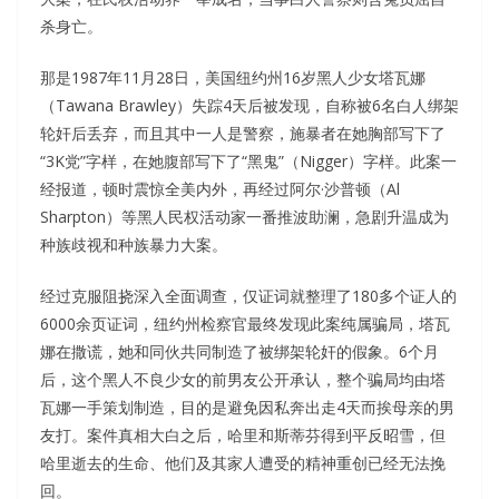
杀身亡。
那是1987年11月28日，美国纽约州16岁黑人少女塔瓦娜
（Tawana Brawley）失踪4天后被发现，自称被6名白人绑架
轮奸后丢弃，而且其中一人是警察，施暴者在她胸部写下了
“3K党”字样，在她腹部写下了“黑鬼”（Nigger）字样。此案一
经报道，顿时震惊全美内外，再经过阿尔·沙普顿（Al
Sharpton）等黑人民权活动家一番推波助澜，急剧升温成为
种族歧视和种族暴力大案。
经过克服阻挠深入全面调查，仅证词就整理了180多个证人的
6000余页证词，纽约州检察官最终发现此案纯属骗局，塔瓦
娜在撒谎，她和同伙共同制造了被绑架轮奸的假象。6个月
后，这个黑人不良少女的前男友公开承认，整个骗局均由塔
瓦娜一手策划制造，目的是避免因私奔出走4天而挨母亲的男
友打。案件真相大白之后，哈里和斯蒂芬得到平反昭雪，但
哈里逝去的生命、他们及其家人遭受的精神重创已经无法挽
回。