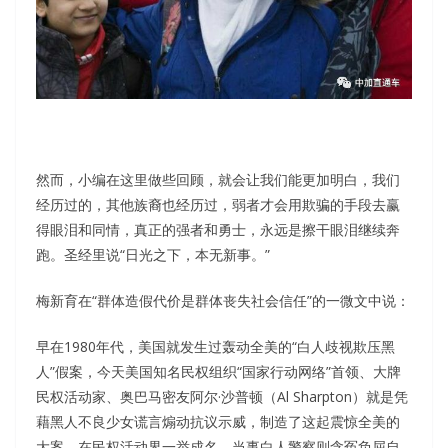
然而，小编在这里做些回顾，就会让我们能更加明白，我们
经历过的，其他族裔也经历过，弱者才会用欺骗的手段去赢
得眼泪和同情，真正的强者和勇士，永远是擦干眼泪继续奔
跑。圣经里说“日光之下，本无新事。”
梅新育在“群体造假代价是群体丧失社会信任”的一微文中说：
早在1980年代，美国就发生过轰动全美的“白人歧视欺压黑
人”假案，今天美国知名民权组织“国家行动网络”首领、大牌
民权活动家、奥巴马密友阿尔·沙普顿（Al Sharpton）就是凭
藉黑人不良少女谎言煽动抗议示威，制造了这起震惊全美的
大案，在民权活动界一举成名，当事白人警察则含冤负屈自