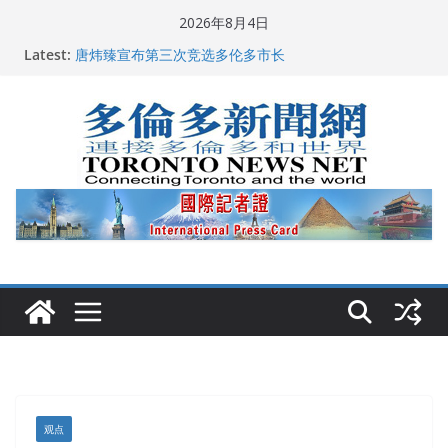
Skip
2026年8月4日
to
Latest:
2026深圳国际佛事用品展览会暨沉香文化艺术展开幕盛
content
典纪实
唐炜臻宣布第三次竞选多伦多市长
2026加拿大青少年儿童绘画比赛颁奖典礼多伦多举行
龚晓华参加多伦多骄傲大游行 与市民分享竞选理念
多伦多市长选举拉开帷幕 多名华人候选人宣布角逐
观点