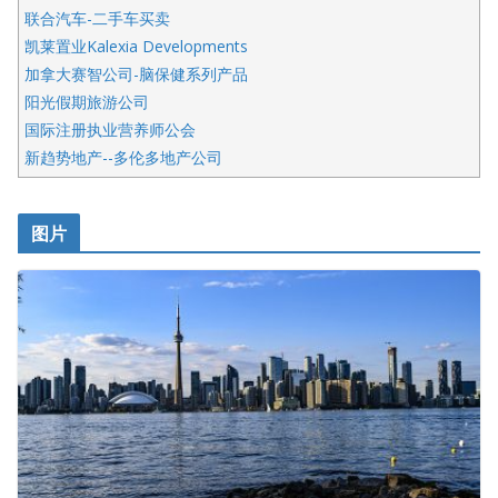
联合汽车-二手车买卖
凯莱置业Kalexia Developments
加拿大赛智公司-脑保健系列产品
阳光假期旅游公司
国际注册执业营养师公会
新趋势地产--多伦多地产公司
呱呱电器
开明车行KS CAR SALES & SERVICE
图片
健健宝公司
皇后金融集团
盛达资本
正点印艺设计