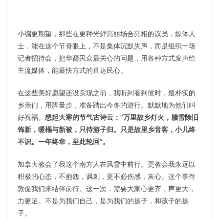
小编更期望，那些在更种光鲜亮丽场合亮相的议员，媒体人
士，能在这个节骨眼上，不是集体沉默失声，而是组织一场
记者招待会，把华裔民众最关心的问题，用各种方式发声给
主流媒体，能最快方式的直达民心。
在这些美好愿望还没实现之前，我听到看到彼时，最朴实的
乡亲们，用脚量步，准备踏出今冬的游行。默默地为他们叫
好祝福。
想起大寒的节气古诗云：“万里故乡灯火，腊雪除旧
饰新，暖榻与新被，只待游子归。只是故里乡音客，小儿终
不识。一年终章，至此轮回”。
加拿大教会了我这个南方人在风雪中前行。更教会我永远以
积极的心态，不抱怨，讽刺，更不必伤感，灰心。这个事件
敦促我们来结伴前行。这一次，需要大家心更齐，声更大，
力更足。不是为我们自己，是为我们的孩子，和孩子的孩
子。