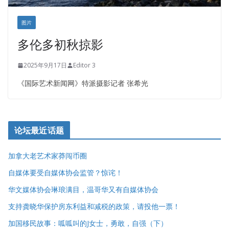
图片
多伦多初秋掠影
2025年9月17日
Editor 3
《国际艺术新闻网》特派摄影记者 张希光
论坛最近话题
加拿大老艺术家莽闯币圈
自媒体要受自媒体协会监管？惊诧！
华文媒体协会琳琅满目，温哥华又有自媒体协会
支持龚晓华保护房东利益和减税的政策，请投他一票！
加国移民故事：呱呱叫的J女士，勇敢，自强（下）