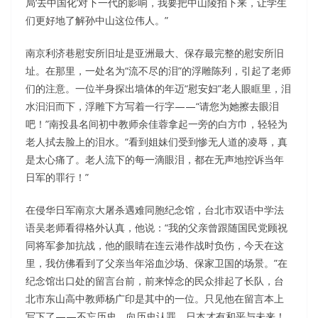
局‘去中国化’对下一代的影响，我要把中山陵拍下来，让学生
们更好地了解孙中山这位伟人。”
南京利济巷慰安所旧址是亚洲最大、保存最完整的慰安所旧
址。在那里，一处名为“流不尽的泪”的浮雕陈列，引起了老师
们的注意。一位半身探出墙体的年迈“慰安妇”老人眼眶里，泪
水汩汩而下，浮雕下方写着一行字——“请您为她擦去眼泪
吧！”南投县名间初中教师余佳蓉拿起一旁的白方巾，轻轻为
老人拭去脸上的泪水。“看到姐妹们受到惨无人道的凌辱，真
是太心痛了。老人流下的每一滴眼泪，都在无声地控诉当年
日军的罪行！”
在侵华日军南京大屠杀遇难同胞纪念馆，台北市双语中学法
语吴老师看得格外认真，他说：“我的父亲曾跟随国民党顾祝
同将军参加抗战，他的眼睛在连云港作战时负伤，今天在这
里，我仿佛看到了父亲当年浴血沙场、保家卫国的场景。”在
纪念馆出口处的留言台前，前来悼念的民众排起了长队，台
北市东山高中教师杨广印是其中的一位。只见他在留言本上
写下了——不忘历史，向历史认罪，日本才有和平与未来！