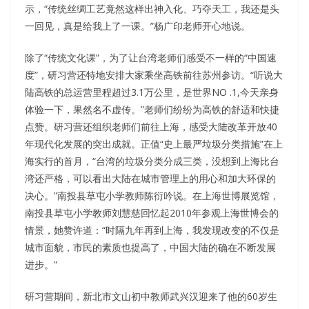
示，“传统丝绸工艺竟然这样出神入化、巧夺天工，我还是头
一回见，真是给我上了一课。”杨广印老师开心地说。
除了“传统文化课”，为了让台湾老师们感受不一样的“中国速
度”，研习营还特地安排大家乘坐高铁前往苏州参访。“听说大
陆高铁的总运营里程超过3.1万公里，是世界NO .1,今天亲身
体验一下，果然名不虚传。”老师们纷纷为高铁的舒适和快捷
点赞。研习营还组织老师们前往上海，感受大陆改革开放40
年现代化发展的突出成就。正值“史上最严垃圾分类措施”在上
海实行的首月，“台湾的垃圾分类分成三类，没想到上海比台
湾还严格，可以看出大陆在城市管理上的用心和加大环保的
决心。”南投县草屯小学教师陈衍吟说。在上海世博展览馆，
南投县草屯小学教师刘慧慈回忆起2010年参观上海世博会的
情景，她赞许道：“时隔九年再到上海，我发现改变的不仅是
城市面貌，市民的素质也提高了，中国大陆的确在不断发展
进步。”
研习营期间，新北市文山初中教师武兴汉迎来了他的60岁生