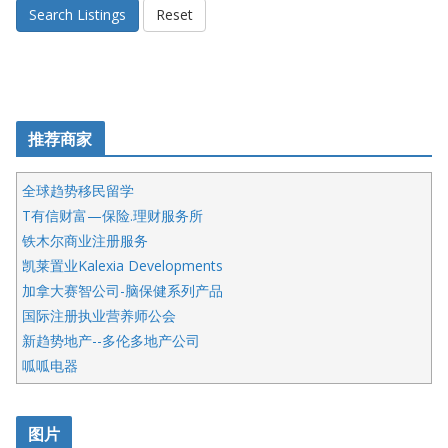
Search Listings
Reset
推荐商家
全球趋势移民留学
T有信财富—保险.理财服务所
铁木尔商业注册服务
凯莱置业Kalexia Developments
加拿大赛智公司-脑保健系列产品
国际注册执业营养师公会
新趋势地产--多伦多地产公司
呱呱电器
开明车行KS CAR SALES & SERVICE
皇后金融集团
图片
铁木尔商业注册服务