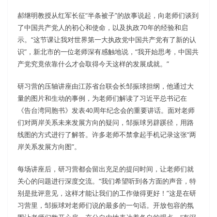
郝继明教授从红军长征“半条被子”的故事说起，向老师们谈到
了中国共产党人的初心和使命，以及执政70年的经验和启
示。“这节课让我对世界第一大执政党中国共产党有了新的认
识”，新北市的一位老师深有感触地说，“我开始思考，中国共
产党究竟依靠什么才会取得今天这样的发展成就。”
研习营的压轴讲座由江苏省台联会长邹振球担纲，他通过大
量的图片和生动的事例，为老师们解读了习近平总书记在
《告台湾同胞书》发表40周年纪念会的重要讲话。面对老师
们对两岸关系未来发展方向的疑问，邹振球另辟蹊径，用路
线图的方式进行了解答。许多老师不禁拿起手机记录这张“两
岸关系发展方向图”。
每场讲座后，研习营都会留出充足的提问时间，让老师们就
关心的问题进行深度交流。“我们希望听到各方面的声音，特
别是批评意见，这样才能让我们的工作做得更好！”这是在研
习营里，邹振球对老师们说的最多的一句话。开放包容的氛