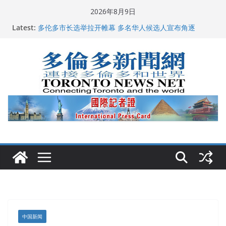
Skip
2026年8月9日
to
Latest:
龚晓华参加多伦多骄傲大游行 与市民分享竞选理念
content
多伦多市长选举拉开帷幕 多名华人候选人宣布角逐
百乐门大舞台舞会闪耀多伦多
特朗普称加拿大“不友善”并批评其领导层 卡尼：谈判事
关加拿大就业
2026加拿大青少年儿童绘画比赛颁奖典礼多伦多举行
中国新闻