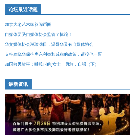
论坛最近话题
加拿大老艺术家莽闯币圈
自媒体要受自媒体协会监管？惊诧！
华文媒体协会琳琅满目，温哥华又有自媒体协会
支持龚晓华保护房东利益和减税的政策，请投他一票！
加国移民故事：呱呱叫的J女士，勇敢，自强（下）
最新资讯