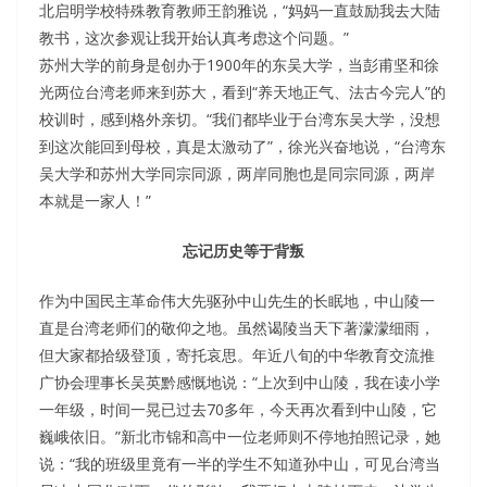
北启明学校特殊教育教师王韵雅说，“妈妈一直鼓励我去大陆
教书，这次参观让我开始认真考虑这个问题。”
苏州大学的前身是创办于1900年的东吴大学，当彭甫坚和徐
光两位台湾老师来到苏大，看到“养天地正气、法古今完人”的
校训时，感到格外亲切。“我们都毕业于台湾东吴大学，没想
到这次能回到母校，真是太激动了”，徐光兴奋地说，“台湾东
吴大学和苏州大学同宗同源，两岸同胞也是同宗同源，两岸
本就是一家人！”
忘记历史等于背叛
作为中国民主革命伟大先驱孙中山先生的长眠地，中山陵一
直是台湾老师们的敬仰之地。虽然谒陵当天下著濛濛细雨，
但大家都拾级登顶，寄托哀思。年近八旬的中华教育交流推
广协会理事长吴英黔感慨地说：“上次到中山陵，我在读小学
一年级，时间一晃已过去70多年，今天再次看到中山陵，它
巍峨依旧。”新北市锦和高中一位老师则不停地拍照记录，她
说：“我的班级里竟有一半的学生不知道孙中山，可见台湾当