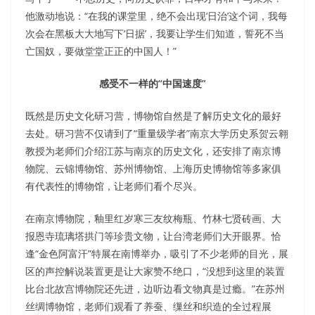
他激动地说：“在我的课堂里，绝不会出现‘日治’这个词，我每
次会在黑板大大地写下‘日据’，我要让学生们知道，誓死不当
亡国奴，要做堂堂正正的中国人！”
感受不一样的“中国速度”
既然是历史文化研习营，博物馆自然是了解历史文化的最好
去处。研习营不仅请到了“重量级学者”南京大学历史系贺云翱
教授为老师们介绍江苏与南京的历史文化，还安排了南京博
物院、云锦博物馆、苏州博物馆、上海历史博物馆等多家俱
有代表性的博物馆，让老师们看个尽兴。
在南京博物院，釉里红岁寒三友纹梅瓶、竹林七贤砖画、大
报恩寺琉璃塔拱门等珍贵文物，让台湾老师们大开眼界。恰
逢“金色阿富汗”特展在南博举办，吸引了不少老师的目光，展
区的声控解说装置更是让大家赞不绝口，“没想到这里的装置
比台北故宫博物院还先进，边听边看文物真是过瘾。”在苏州
丝绸博物馆，老师们观看了养蚕、缫丝和织造的全过程展