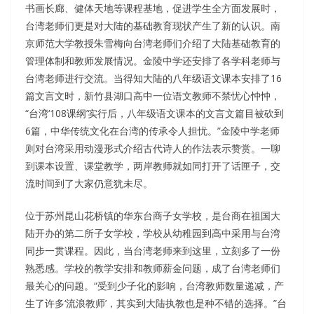
书画长廊、健体天地等课程基地，促进学生全方面发展时，
台湾老师们更是对大陆的基础教育现状产生了新的认识。南
京师范大学教授朱雪梅向台湾老师们介绍了大陆基础教育的
管理体制和教师发展情况。金陵中学还安排了各学科老师与
台湾老师进行交流。当得知大陆的八年级语文课本安排了16
篇文言文时，新竹县湖口高中一位语文教师不禁忧心忡忡，
“台湾‘108课纲’实行后，八年级语文课本的文言文篇目被砍到
6篇，中华传统文化在台湾的传承令人担忧。”金陵中学老师
则对台湾采用动漫形式介绍古代诗人的作法表示赞赏。一聊
到课本设置、课堂教学，两岸教师就如同打开了话匣子，交
流时间到了大家仍意犹未尽。
位于苏州昆山花桥镇的华东台商子女学校，是台商在祖国大
陆开办的第二所子女学校，学校从幼稚园到高中采用与台湾
同步一贯课程。因此，当台湾老师来到这里，立刻多了一份
熟悉感。学校的教学安排和教师薪金问题，成了台湾老师们
最关心的问题。“受到少子化的影响，台湾教师数量递减，产
生了许多‘流浪教师’，其实到大陆执教也是种不错的选择。”台