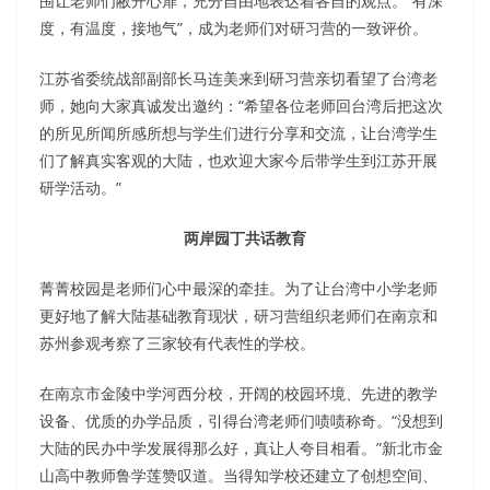
围让老师们敝开心扉，充分自由地表达着各自的观点。“有深
度，有温度，接地气”，成为老师们对研习营的一致评价。
江苏省委统战部副部长马连美来到研习营亲切看望了台湾老
师，她向大家真诚发出邀约：“希望各位老师回台湾后把这次
的所见所闻所感所想与学生们进行分享和交流，让台湾学生
们了解真实客观的大陆，也欢迎大家今后带学生到江苏开展
研学活动。”
两岸园丁共话教育
菁菁校园是老师们心中最深的牵挂。为了让台湾中小学老师
更好地了解大陆基础教育现状，研习营组织老师们在南京和
苏州参观考察了三家较有代表性的学校。
在南京市金陵中学河西分校，开阔的校园环境、先进的教学
设备、优质的办学品质，引得台湾老师们啧啧称奇。“没想到
大陆的民办中学发展得那么好，真让人夸目相看。”新北市金
山高中教师鲁学莲赞叹道。当得知学校还建立了创想空间、