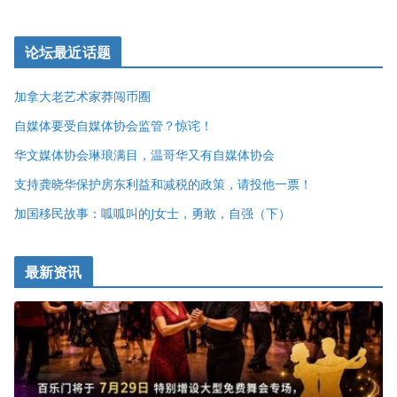
论坛最近话题
加拿大老艺术家莽闯币圈
自媒体要受自媒体协会监管？惊诧！
华文媒体协会琳琅满目，温哥华又有自媒体协会
支持龚晓华保护房东利益和减税的政策，请投他一票！
加国移民故事：呱呱叫的J女士，勇敢，自强（下）
最新资讯