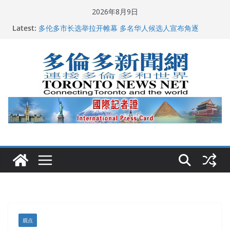
Skip
2026年8月9日
龚晓华参加多伦多骄傲大游行 与市民分享竞选理念
to
Latest:
多伦多市长选举拉开帷幕 多名华人候选人宣布角逐
content
百乐门大舞台舞会闪耀多伦多
特朗普称加拿大“不友善”并批评其领导层 卡尼：谈判事
关加拿大就业
2026加拿大青少年儿童绘画比赛颁奖典礼多伦多举行
观点