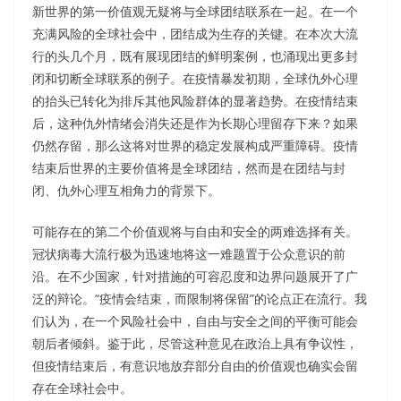
新世界的第一价值观无疑将与全球团结联系在一起。在一个
充满风险的全球社会中，团结成为生存的关键。在本次大流
行的头几个月，既有展现团结的鲜明案例，也涌现出更多封
闭和切断全球联系的例子。在疫情暴发初期，全球仇外心理
的抬头已转化为排斥其他风险群体的显著趋势。在疫情结束
后，这种仇外情绪会消失还是作为长期心理留存下来？如果
仍然存留，那么这将对世界的稳定发展构成严重障碍。疫情
结束后世界的主要价值将是全球团结，然而是在团结与封
闭、仇外心理互相角力的背景下。
可能存在的第二个价值观将与自由和安全的两难选择有关。
冠状病毒大流行极为迅速地将这一难题置于公众意识的前
沿。在不少国家，针对措施的可容忍度和边界问题展开了广
泛的辩论。“疫情会结束，而限制将保留”的论点正在流行。我
们认为，在一个风险社会中，自由与安全之间的平衡可能会
朝后者倾斜。鉴于此，尽管这种意见在政治上具有争议性，
但疫情结束后，有意识地放弃部分自由的价值观也确实会留
存在全球社会中。