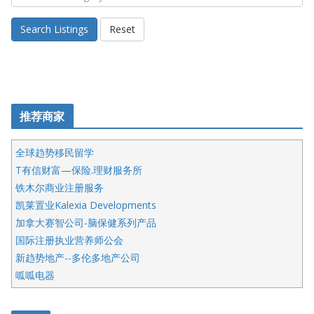
Search Listings
Reset
推荐商家
全球趋势移民留学
T有信财富—保险.理财服务所
铁木尔商业注册服务
凯莱置业Kalexia Developments
加拿大赛智公司-脑保健系列产品
国际注册执业营养师公会
新趋势地产--多伦多地产公司
呱呱电器
开明车行KS CAR SALES & SERVICE
皇后金融集团