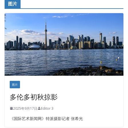
图片
铁木尔商业注册服务
图片
多伦多初秋掠影
2025年9月17日
Editor 3
《国际艺术新闻网》特派摄影记者 张希光