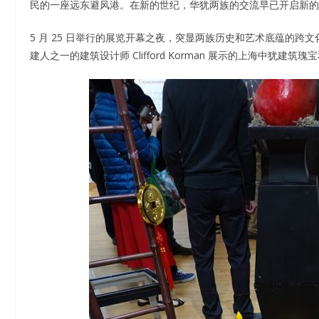
民的一座远东避风港。在新的世纪，华犹两族的交流早已开启新的
5 月 25 日举行的展览开幕之夜，突显两族历史和艺术底蕴的跨文化体验。由加
建人之一的建筑设计师 Clifford Korman 展示的上海中