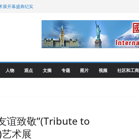
布角逐
艺术展开幕盛典纪实
尼：谈判事关加拿大
伦多举行
选理念
人物
观点
文摘
专题
图片
视频
社区和工商
敬”(Tribute to
022)艺术展