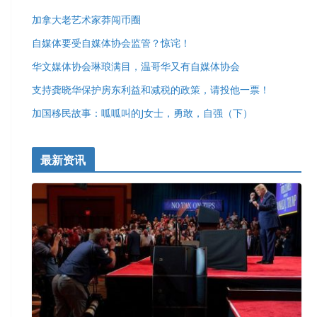
加拿大老艺术家莽闯币圈
自媒体要受自媒体协会监管？惊诧！
华文媒体协会琳琅满目，温哥华又有自媒体协会
支持龚晓华保护房东利益和减税的政策，请投他一票！
加国移民故事：呱呱叫的J女士，勇敢，自强（下）
最新资讯