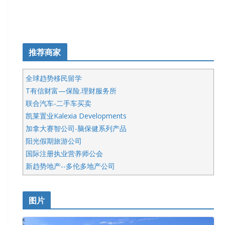
推荐商家
全球趋势移民留学
T有信财富—保险.理财服务所
联合汽车-二手车买卖
凯莱置业Kalexia Developments
加拿大赛智公司-脑保健系列产品
阳光假期旅游公司
国际注册执业营养师公会
新趋势地产--多伦多地产公司
呱呱电器
开明车行KS CAR SALES & SERVICE
图片
健健宝公司
皇后金融集团