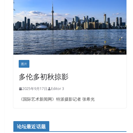
盛达资本
正点印艺设计
图片
多伦多初秋掠影
2025年9月17日
Editor 3
《国际艺术新闻网》特派摄影记者 张希光
论坛最近话题