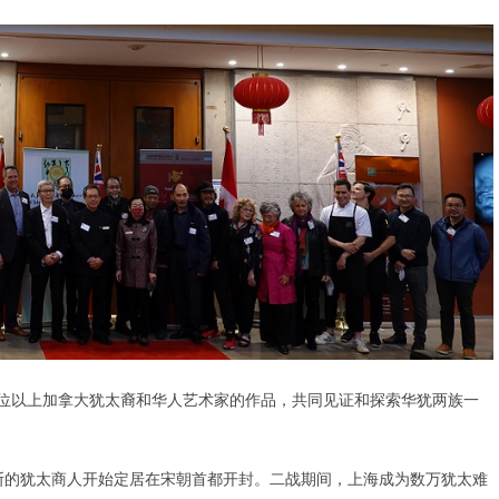
25 位以上加拿大犹太裔和华人艺术家的作品，共同见证和探索华犹两族一
波斯的犹太商人开始定居在宋朝首都开封。二战期间，上海成为数万犹太难