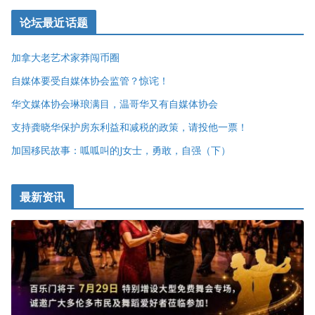
论坛最近话题
加拿大老艺术家莽闯币圈
自媒体要受自媒体协会监管？惊诧！
华文媒体协会琳琅满目，温哥华又有自媒体协会
支持龚晓华保护房东利益和减税的政策，请投他一票！
加国移民故事：呱呱叫的J女士，勇敢，自强（下）
最新资讯