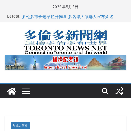
Skip
2026年8月9日
to
Latest:
龚晓华参加多伦多骄傲大游行 与市民分享竞选理念
content
多伦多市长选举拉开帷幕 多名华人候选人宣布角逐
百乐门大舞台舞会闪耀多伦多
特朗普称加拿大“不友善”并批评其领导层 卡尼：谈判事
关加拿大就业
2026加拿大青少年儿童绘画比赛颁奖典礼多伦多举行
加拿大新闻