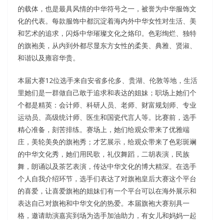
的载体，也是最具风情的中华符号之一，被誉为中华服饰文
化的代表。每款服饰中都沉淀着海内外中华女性对生活、美
和艺术的追求，闪烁中华璀璨文化之烙印。色彩绚烂、独特
的旗袍美，从内到外都尽显东方女性的柔美、典雅、贤淑、
和谐以及雍容华贵。
本届大赛12位选手来自安省多伦多、贵湖、伦敦等地，生活
里她们是一群做自己敢于追求和表达的姐妹；职场上她们个
个都是精英：会计师、科研人员、老师、财富规划师、专业
运动员、高级统计师、医生和国瓷代言人等。比赛前，选手
精心准备，刻苦排练。赛场上，她们给观众带来了优雅端
庄，美轮美奂的旗袍秀；才艺展示，给观众带来了色彩斑斓
的中华文化秀，她们用民歌，礼仪舞蹈，二胡表演，民族
舞，朗诵以及茶艺表演，传达中华文化的博大精深。在选手
个人自我介绍环节，选手们表达了对旗袍皇后大赛这个平台
的喜爱，让喜爱旗袍的姐妹们有一个平台可以在海外展示和
表达自己对旗袍和中华文化的热爱。本届旗袍大赛别具一
格，邀请助演嘉宾到场为选手加油助力，有女儿和妈妈一起