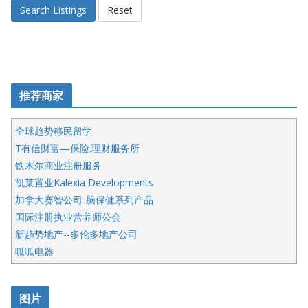
Search Listings
Reset
推荐商家
全球趋势移民留学
T有信财富—保险.理财服务所
铁木尔商业注册服务
凯莱置业Kalexia Developments
加拿大赛智公司-脑保健系列产品
国际注册执业营养师公会
新趋势地产--多伦多地产公司
呱呱电器
开明车行KS CAR SALES & SERVICE
皇后金融集团
图片
铁木尔商业注册服务