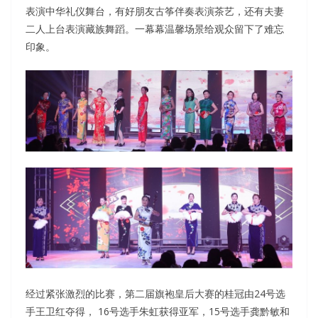
表演中华礼仪舞台，有好朋友古筝伴奏表演茶艺，还有夫妻
二人上台表演藏族舞蹈。一幕幕温馨场景给观众留下了难忘
印象。
经过紧张激烈的比赛，第二届旗袍皇后大赛的桂冠由24号选
手王卫红夺得， 16号选手朱虹获得亚军，15号选手龚黔敏和