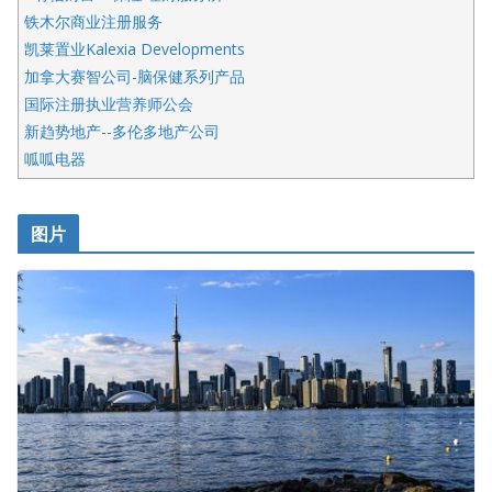
铁木尔商业注册服务
凯莱置业Kalexia Developments
加拿大赛智公司-脑保健系列产品
国际注册执业营养师公会
新趋势地产--多伦多地产公司
呱呱电器
开明车行KS CAR SALES & SERVICE
皇后金融集团
图片
铁木尔商业注册服务