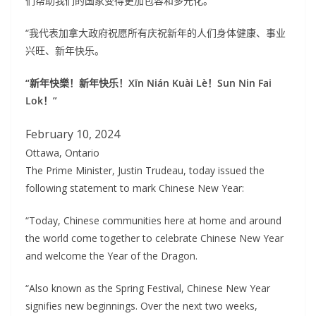
们帮助我们的国家变得更加包容和多元化。
“我代表加拿大政府祝愿所有庆祝新年的人们身体健康、事业
兴旺、新年快乐。
“新年快樂！新年快乐！Xīn Nián Kuài Lè！Sun Nin Fai
Lok！”
February 10, 2024
Ottawa, Ontario
The Prime Minister, Justin Trudeau, today issued the
following statement to mark Chinese New Year:
“Today, Chinese communities here at home and around
the world come together to celebrate Chinese New Year
and welcome the Year of the Dragon.
“Also known as the Spring Festival, Chinese New Year
signifies new beginnings. Over the next two weeks,