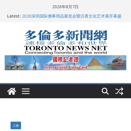
Skip
2026年8月7日
to
多伦多市长选举拉开帷幕 多名华人候选人宣布角逐
Latest:
2026深圳国际佛事用品展览会暨沉香文化艺术展开幕盛
content
典纪实
特朗普称加拿大“不友善”并批评其领导层 卡尼：谈判事
关加拿大就业
2026加拿大青少年儿童绘画比赛颁奖典礼多伦多举行
龚晓华参加多伦多骄傲大游行 与市民分享竞选理念
人物