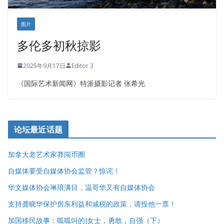
图片
多伦多初秋掠影
2025年9月17日
Editor 3
《国际艺术新闻网》特派摄影记者 张希光
论坛最近话题
加拿大老艺术家莽闯币圈
自媒体要受自媒体协会监管？惊诧！
华文媒体协会琳琅满目，温哥华又有自媒体协会
支持龚晓华保护房东利益和减税的政策，请投他一票！
加国移民故事：呱呱叫的J女士，勇敢，自强（下）