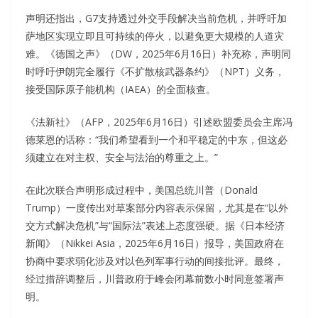
声明还指出，G7支持透过外交手段解决当前危机，并呼吁加
萨地区实现立即且可持续的停火，以避免更大规模的人道灾
难。《德国之声》（DW，2025年6月16日）补充称，声明同
时呼吁伊朗完全履行《不扩散核武器条约》（NPT）义务，
接受国际原子能机构（IAEA）的全面核查。
《法新社》（AFP，2025年6月16日）引述欧盟委员会主席冯
德莱恩的话称：“我们希望看到一个和平稳定的中东，但这必
须建立在对主权、安全与法治的尊重之上。”
在此次联合声明形成过程中，美国总统川普（Donald
Trump）一度传出对草案部分内容表示保留，尤其是在“以外
交方式解决危机”与“国际法”表述上态度强硬。据《日本经济
新闻》（Nikkei Asia，2025年6月16日）报导，美国政府在
协商中要求弱化涉及对以色列军事行动的间接批评。最终，
经过措辞调整后，川普政府于峰会闭幕前数小时同意签署声
明。