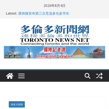
Skip
2026年8月4日
2026深圳国际佛事用品展览会暨沉香文化艺术展开幕盛
to
Latest:
典纪实
content
唐炜臻宣布第三次竞选多伦多市长
2026加拿大青少年儿童绘画比赛颁奖典礼多伦多举行
龚晓华参加多伦多骄傲大游行 与市民分享竞选理念
多伦多市长选举拉开帷幕 多名华人候选人宣布角逐
加拿大新闻