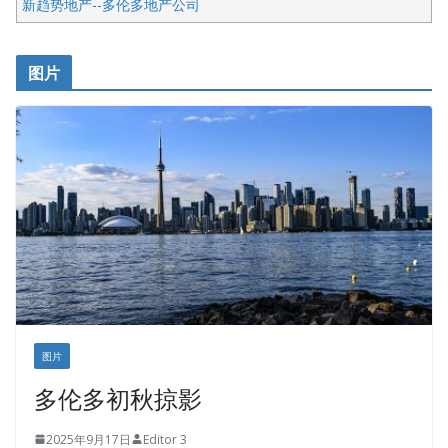
新趋势地产--多伦多地产公司
呱呱电器
开明车行KS CAR SALES & SERVICE
图片
健健宝公司
皇后金融集团
盛达资本
正点印艺设计
图片
多伦多初秋掠影
2025年9月17日
Editor 3