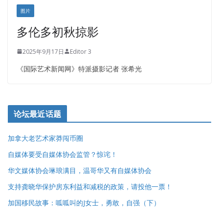
图片
多伦多初秋掠影
2025年9月17日
Editor 3
《国际艺术新闻网》特派摄影记者 张希光
论坛最近话题
加拿大老艺术家莽闯币圈
自媒体要受自媒体协会监管？惊诧！
华文媒体协会琳琅满目，温哥华又有自媒体协会
支持龚晓华保护房东利益和减税的政策，请投他一票！
加国移民故事：呱呱叫的J女士，勇敢，自强（下）