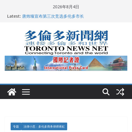
Skip
2026年8月4日
to
2026深圳国际佛事用品展览会暨沉香文化艺术展开幕盛
Latest:
典纪实
content
唐炜臻宣布第三次竞选多伦多市长
2026加拿大青少年儿童绘画比赛颁奖典礼多伦多举行
龚晓华参加多伦多骄傲大游行 与市民分享竞选理念
多伦多市长选举拉开帷幕 多名华人候选人宣布角逐
专题
法律小思：多伦多商务律师蒋虹