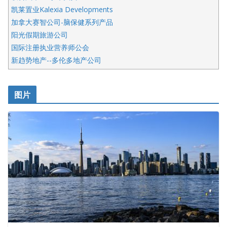
凯莱置业Kalexia Developments
加拿大赛智公司-脑保健系列产品
阳光假期旅游公司
国际注册执业营养师公会
新趋势地产--多伦多地产公司
呱呱电器
开明车行KS CAR SALES & SERVICE
图片
健健宝公司
皇后金融集团
盛达资本
正点印艺设计