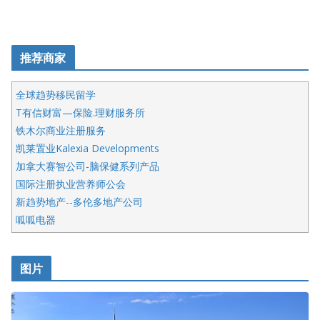
推荐商家
全球趋势移民留学
T有信财富—保险.理财服务所
铁木尔商业注册服务
凯莱置业Kalexia Developments
加拿大赛智公司-脑保健系列产品
国际注册执业营养师公会
新趋势地产--多伦多地产公司
呱呱电器
开明车行KS CAR SALES & SERVICE
皇后金融集团
图片
铁木尔商业注册服务