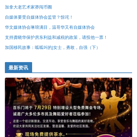
加拿大老艺术家莽闯币圈
自媒体要受自媒体协会监管？惊诧！
华文媒体协会琳琅满目，温哥华又有自媒体协会
支持龚晓华保护房东利益和减税的政策，请投他一票！
加国移民故事：呱呱叫的J女士，勇敢，自强（下）
最新资讯