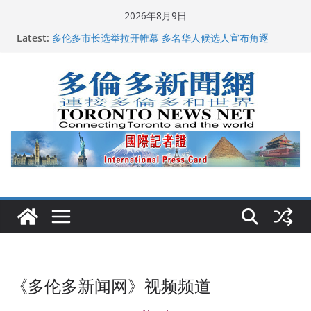
Skip
2026年8月9日
to
Latest:
多伦多市长选举拉开帷幕 多名华人候选人宣布角逐
content
百乐门大舞台舞会闪耀多伦多
特朗普称加拿大“不友善”并批评其领导层 卡尼：谈判事
关加拿大就业
2026加拿大青少年儿童绘画比赛颁奖典礼多伦多举行
龚晓华参加多伦多骄傲大游行 与市民分享竞选理念
《多伦多新闻网》视频频道