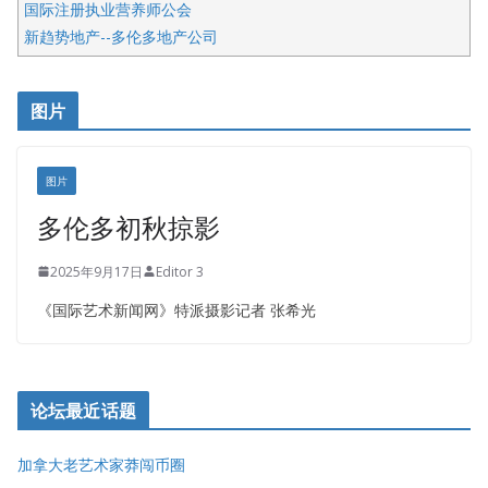
国际注册执业营养师公会
新趋势地产--多伦多地产公司
呱呱电器
开明车行KS CAR SALES & SERVICE
图片
健健宝公司
皇后金融集团
盛达资本
图片
正点印艺设计
多伦多初秋掠影
2025年9月17日
Editor 3
《国际艺术新闻网》特派摄影记者 张希光
论坛最近话题
加拿大老艺术家莽闯币圈