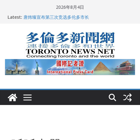
Skip
2026年8月4日
to
Latest:
唐炜臻宣布第三次竞选多伦多市长
content
2026加拿大青少年儿童绘画比赛颁奖典礼多伦多举行
龚晓华参加多伦多骄傲大游行 与市民分享竞选理念
多伦多市长选举拉开帷幕 多名华人候选人宣布角逐
2026深圳国际佛事用品展览会暨沉香文化艺术展开幕盛
典纪实