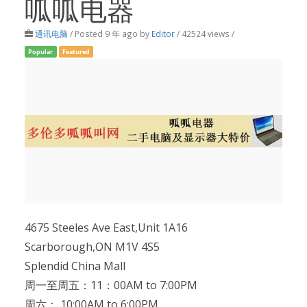
呱呱电器
通讯电脑
/
Posted 9 年 ago
by
Editor
/ 42524 views /
Popular
Featured
4675 Steeles Ave East,Unit 1A16
Scarborough,ON M1V 4S5
Splendid China Mall
周一至周五：11：00AM to 7:00PM
周六： 10:00AM to 6:00PM