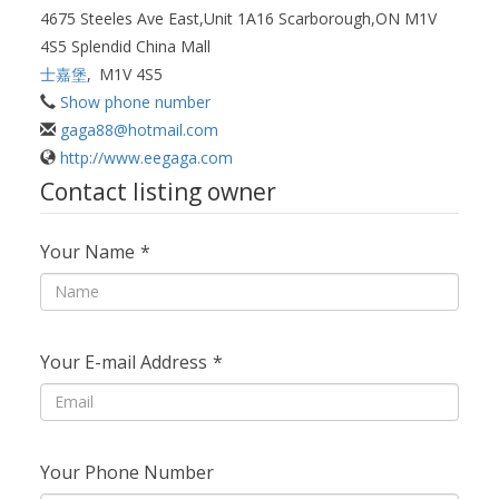
4675 Steeles Ave East,Unit 1A16 Scarborough,ON M1V
4S5 Splendid China Mall
士嘉堡
,
M1V 4S5
Show phone number
gaga88@hotmail.com
http://www.eegaga.com
Contact listing owner
Your Name
*
Your E-mail Address
*
Your Phone Number