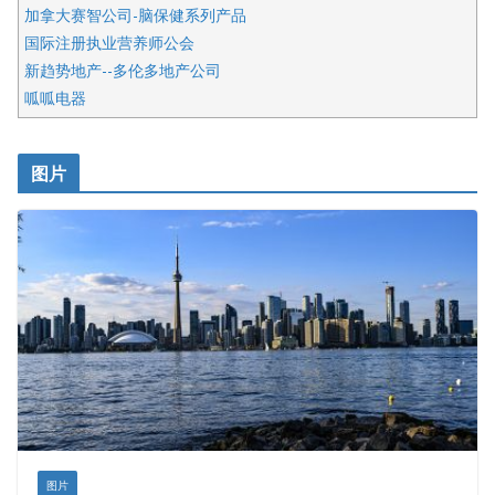
加拿大赛智公司-脑保健系列产品
国际注册执业营养师公会
新趋势地产--多伦多地产公司
呱呱电器
开明车行KS CAR SALES & SERVICE
皇后金融集团
图片
铁木尔商业注册服务
图片