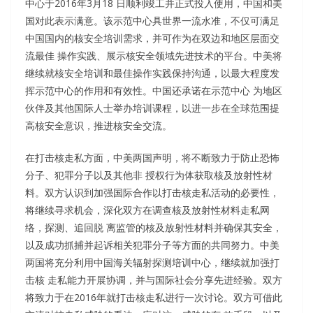
中心于2016年3月18 日顺利竣工并正式投入使用，中国和美
国对此表示满意。该示范中心具世界一流水准，不仅可满足
中国国内的核安全培训需求，并可作为在双边和地区层面交
流最佳 操作实践、展示核安全领域先进技术的平台。中美将
继续就核安全培训和最佳操作实践保持沟通，以最大程度发
挥示范中心的作用和有效性。中国还承诺在示范中心 为地区
伙伴及其他国际人士举办培训课程，以进一步在全球范围提
高核安全意识，推进核安全交流。
在打击核走私方面，中美两国声明，将不断致力于防止恐怖
分子、犯罪分子以及其他非 授权行为体获取核及放射性材
料。双方认识到加强国际合作以打击核走私活动的必要性，
将继续寻求机会，深化双方在调查核及放射性材料走私网
络，探测、追回脱 离监管的核及放射性材料并确保其安全，
以及成功抓捕并起诉相关犯罪分子等方面的共同努力。中美
两国将充分利用中国海关辐射探测培训中心，继续就加强打
击核 走私能力开展协调，并与国际社会分享先进经验。双方
将致力于在2016年就打击核走私进行一次讨论。双方可借此