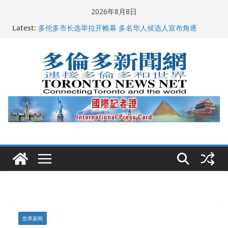
Skip
2026年8月8日
龚晓华参加多伦多骄傲大游行 与市民分享竞选理念
to
Latest:
多伦多市长选举拉开帷幕 多名华人候选人宣布角逐
content
百乐门大舞台舞会闪耀多伦多
特朗普称加拿大“不友善”并批评其领导层 卡尼：谈判事
关加拿大就业
2026加拿大青少年儿童绘画比赛颁奖典礼多伦多举行
世界新闻