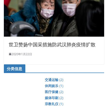
世卫赞扬中国采措施防武汉肺炎疫情扩散
2020年1月22日
分类信息
交通运输
(2)
休闲娱乐
(1)
医疗保健
(2)
媒体印刷
(2)
宗教礼仪
(1)