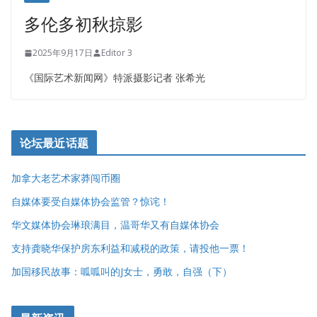
多伦多初秋掠影
2025年9月17日
Editor 3
《国际艺术新闻网》特派摄影记者 张希光
论坛最近话题
加拿大老艺术家莽闯币圈
自媒体要受自媒体协会监管？惊诧！
华文媒体协会琳琅满目，温哥华又有自媒体协会
支持龚晓华保护房东利益和减税的政策，请投他一票！
加国移民故事：呱呱叫的J女士，勇敢，自强（下）