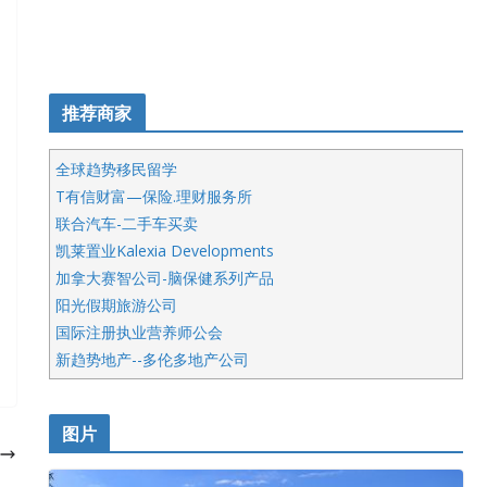
推荐商家
全球趋势移民留学
T有信财富—保险.理财服务所
联合汽车-二手车买卖
凯莱置业Kalexia Developments
加拿大赛智公司-脑保健系列产品
阳光假期旅游公司
国际注册执业营养师公会
新趋势地产--多伦多地产公司
呱呱电器
开明车行KS CAR SALES & SERVICE
图片
健健宝公司
皇后金融集团