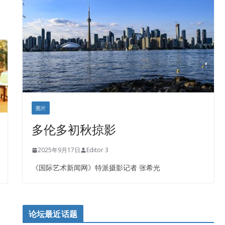
盛达资本
正点印艺设计
图片
多伦多初秋掠影
2025年9月17日
Editor 3
《国际艺术新闻网》特派摄影记者 张希光
论坛最近话题