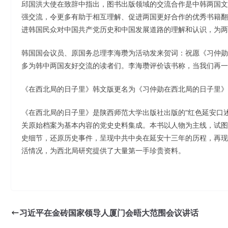
邱国洪大使在致辞中指出，图书出版领域的交流合作是中韩两国文
强交流，令更多有助于相互理解、促进两国更好合作的优秀书籍翻
进韩国民众对中国共产党历史和中国发展道路的理解和认识，为两
韩国国会议员、原国务总理李海瓒为活动发来贺词：祝愿《习仲勋
多为韩中两国友好交流的读者们。李海瓒评价该书称，当我们再一
《在西北局的日子里》韩文版更名为《习仲勋在西北局的日子里》
《在西北局的日子里》是陕西师范大学出版社出版的“红色延安口述
关原始档案为基本内容的党史史料集成。本书以人物为主线，试图
史细节，还原历史事件，呈现中共中央在延安十三年的历程，再现
活情况，为西北局研究提供了大量第一手珍贵资料。
习近平在金砖国家领导人厦门会晤大范围会议讲话