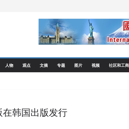
伦多举行
选理念
布角逐
艺术展开幕盛典纪实
人物
观点
文摘
专题
图片
视频
社区和工商
版在韩国出版发行