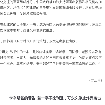
化交流的重要组成部分，中国政府鼓励和支持两国出版界和相关机构加
译出版。相信《在西北局的日子里》在韩国翻译出版发行，将有助于增
国关系改善、发展发挥积极作用。
在西北局的日子里》一书，成为韩国人民更好理解中国的指南，涌现更
次读这本书时，仿佛又和老朋友重逢。
，由韩国《东方时代》月刊策划，东文选出版社出版。
·历史”丛书中的一本，是以口述实录、访谈录、回忆录、老照片以及有
以亲历者、当事人、知情者的讲述与回忆来补充党史中的历史要点和历
一个本色、真实的延安。书中记述了习仲勋等老一辈革命家的工作、生
（方云伟）
卡辛斯基的警告: 若一字不改刊登，可永久停止炸弹袭击！