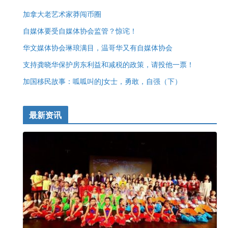
加拿大老艺术家莽闯币圈
自媒体要受自媒体协会监管？惊诧！
华文媒体协会琳琅满目，温哥华又有自媒体协会
支持龚晓华保护房东利益和减税的政策，请投他一票！
加国移民故事：呱呱叫的J女士，勇敢，自强（下）
最新资讯