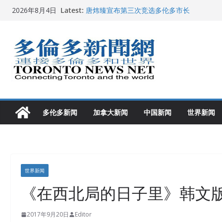
Skip
Latest:
唐炜臻宣布第三次竞选多伦多市长
2026年8月4日
to
2026加拿大青少年儿童绘画比赛颁奖典礼多
龚晓华参加多伦多骄傲大游行 与市民分享竞
content
多伦多市长选举拉开帷幕 多名华人候选人宣
2026深圳国际佛事用品展览会暨沉香文化
多伦多新闻
加拿大新闻
中国新闻
世界新闻
世界新闻
《在西北局的日子里》韩文
2017年9月20日
Editor