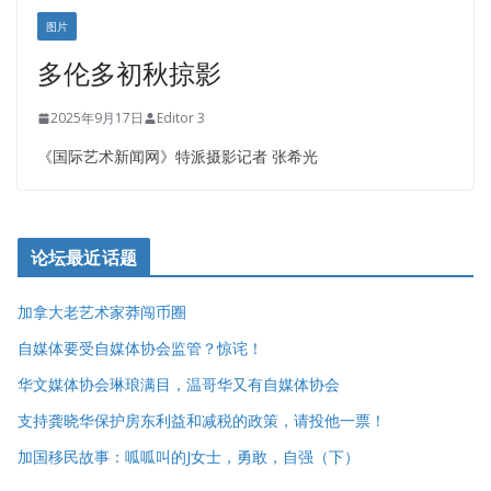
图片
多伦多初秋掠影
2025年9月17日
Editor 3
《国际艺术新闻网》特派摄影记者 张希光
论坛最近话题
加拿大老艺术家莽闯币圈
自媒体要受自媒体协会监管？惊诧！
华文媒体协会琳琅满目，温哥华又有自媒体协会
支持龚晓华保护房东利益和减税的政策，请投他一票！
加国移民故事：呱呱叫的J女士，勇敢，自强（下）