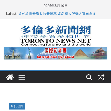
Skip
2026年8月10日
龚晓华参加多伦多骄傲大游行 与市民分享竞选理念
to
Latest:
多伦多市长选举拉开帷幕 多名华人候选人宣布角逐
content
百乐门大舞台舞会闪耀多伦多
特朗普称加拿大“不友善”并批评其领导层 卡尼：谈判事
关加拿大就业
2026加拿大青少年儿童绘画比赛颁奖典礼多伦多举行
加拿大新闻