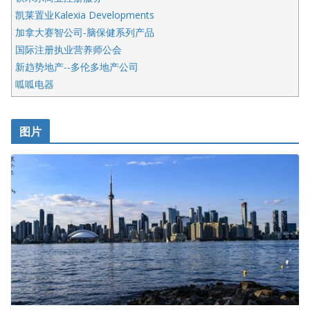
凯莱置业Kalexia Developments
加拿大赛智公司-脑保健系列产品
国际注册执业营养师公会
新趋势地产--多伦多地产公司
呱呱电器
开明车行KS CAR SALES & SERVICE
皇后金融集团
图片
铁木尔商业注册服务