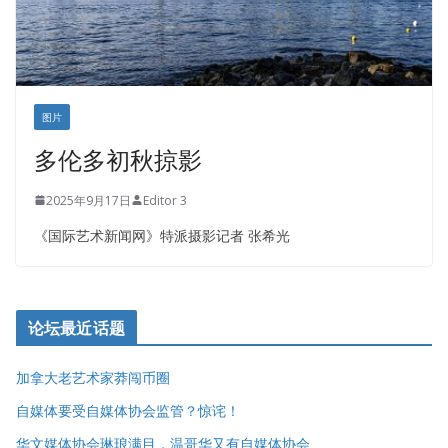
图片
多伦多初秋掠影
2025年9月17日
Editor 3
《国际艺术新闻网》特派摄影记者 张希光
论坛最近话题
加拿大老艺术家莽闯币圈
自媒体要受自媒体协会监管？惊诧！
华文媒体协会琳琅满目，温哥华又有自媒体协会