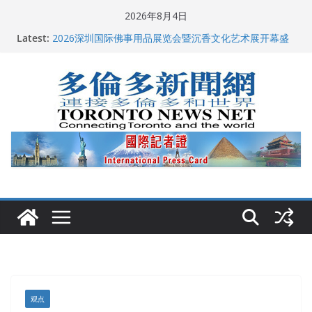
Skip
2026年8月4日
to
Latest:
2026深圳国际佛事用品展览会暨沉香文化艺术展开幕盛
content
典纪实
唐炜臻宣布第三次竞选多伦多市长
2026加拿大青少年儿童绘画比赛颁奖典礼多伦多举行
龚晓华参加多伦多骄傲大游行 与市民分享竞选理念
多伦多市长选举拉开帷幕 多名华人候选人宣布角逐
观点