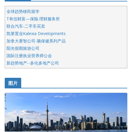
全球趋势移民留学
T有信财富—保险.理财服务所
联合汽车-二手车买卖
凯莱置业Kalexia Developments
加拿大赛智公司-脑保健系列产品
阳光假期旅游公司
国际注册执业营养师公会
新趋势地产--多伦多地产公司
呱呱电器
开明车行KS CAR SALES & SERVICE
图片
健健宝公司
皇后金融集团
盛达资本
正点印艺设计