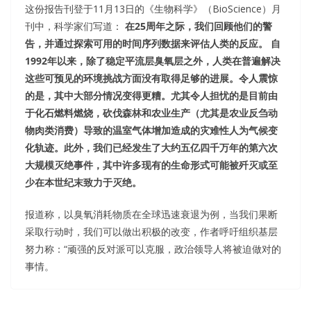
这份报告刊登于11月13日的《生物科学》（BioScience）月
刊中，科学家们写道：
在25周年之际，我们回顾他们的警
告，并通过探索可用的时间序列数据来评估人类的反应。 自
1992年以来，除了稳定平流层臭氧层之外，人类在普遍解决
这些可预见的环境挑战方面没有取得足够的进展。令人震惊
的是，其中大部分情况变得更糟。尤其令人担忧的是目前由
于化石燃料燃烧，砍伐森林和农业生产（尤其是农业反刍动
物肉类消费）导致的温室气体增加造成的灾难性人为气候变
化轨迹。此外，我们已经发生了大约五亿四千万年的第六次
大规模灭绝事件，其中许多现有的生命形式可能被歼灭或至
少在本世纪末致力于灭绝。
报道称，以臭氧消耗物质在全球迅速衰退为例，当我们果断
采取行动时，我们可以做出积极的改变，作者呼吁组织基层
努力称：“顽强的反对派可以克服，政治领导人将被迫做对的
事情。