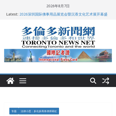
Skip
2026年8月7日
to
多伦多市长选举拉开帷幕 多名华人候选人宣布角逐
Latest:
2026深圳国际佛事用品展览会暨沉香文化艺术展开幕盛
content
典纪实
特朗普称加拿大“不友善”并批评其领导层 卡尼：谈判事
关加拿大就业
2026加拿大青少年儿童绘画比赛颁奖典礼多伦多举行
龚晓华参加多伦多骄傲大游行 与市民分享竞选理念
专题
法律小思：多伦多商务律师蒋虹