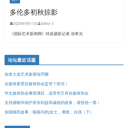
多伦多初秋掠影
2025年9月17日
Editor 3
《国际艺术新闻网》特派摄影记者 张希光
论坛最近话题
加拿大老艺术家莽闯币圈
自媒体要受自媒体协会监管？惊诧！
华文媒体协会琳琅满目，温哥华又有自媒体协会
支持龚晓华保护房东利益和减税的政策，请投他一票！
加国移民故事：呱呱叫的J女士，勇敢，自强（下）