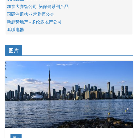
加拿大赛智公司-脑保健系列产品
国际注册执业营养师公会
新趋势地产--多伦多地产公司
呱呱电器
开明车行KS CAR SALES & SERVICE
皇后金融集团
图片
铁木尔商业注册服务
图片