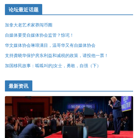
论坛最近话题
加拿大老艺术家莽闯币圈
自媒体要受自媒体协会监管？惊诧！
华文媒体协会琳琅满目，温哥华又有自媒体协会
支持龚晓华保护房东利益和减税的政策，请投他一票！
加国移民故事：呱呱叫的J女士，勇敢，自强（下）
最新资讯