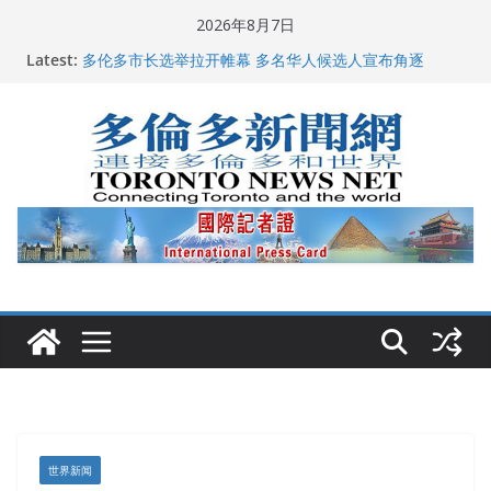
Skip
2026年8月7日
to
Latest:
多伦多市长选举拉开帷幕 多名华人候选人宣布角逐
content
2026深圳国际佛事用品展览会暨沉香文化艺术展开幕盛
典纪实
特朗普称加拿大“不友善”并批评其领导层 卡尼：谈判事
关加拿大就业
2026加拿大青少年儿童绘画比赛颁奖典礼多伦多举行
龚晓华参加多伦多骄傲大游行 与市民分享竞选理念
世界新闻