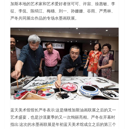
加斯本地的艺术家和艺术爱好者张可可、许宙、徐惠敏、李
征、李侃、陈绢江、梅穗、刘一、孙姗姗、谷雨、严秀林、
严冬共同展出作品的专场水墨画联展。
蓝天美术馆馆长严冬表示:这是继维加斯油画联展之后的又一
艺术盛宴，也是沙漠夏季的又一次绚丽亮相。严冬在开幕时
指出:这次的水墨画联展是年初蓝天美术馆成立之后的第三个