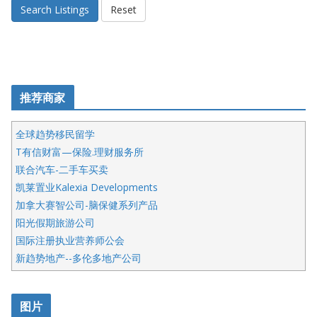
Search Listings
Reset
推荐商家
全球趋势移民留学
T有信财富—保险.理财服务所
联合汽车-二手车买卖
凯莱置业Kalexia Developments
加拿大赛智公司-脑保健系列产品
阳光假期旅游公司
国际注册执业营养师公会
新趋势地产--多伦多地产公司
呱呱电器
开明车行KS CAR SALES & SERVICE
图片
健健宝公司