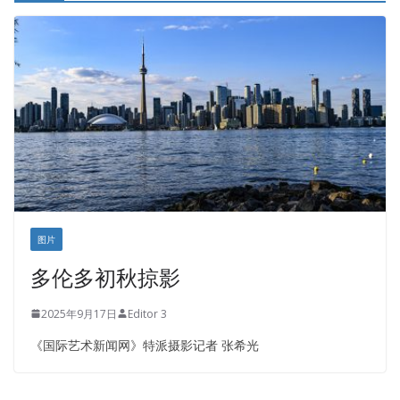
皇后金融集团
盛达资本
正点印艺设计
图片
多伦多初秋掠影
2025年9月17日
Editor 3
《国际艺术新闻网》特派摄影记者 张希光