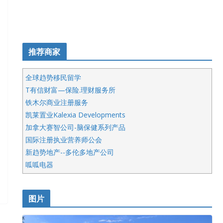
推荐商家
全球趋势移民留学
T有信财富—保险.理财服务所
铁木尔商业注册服务
凯莱置业Kalexia Developments
加拿大赛智公司-脑保健系列产品
国际注册执业营养师公会
新趋势地产--多伦多地产公司
呱呱电器
开明车行KS CAR SALES & SERVICE
皇后金融集团
图片
铁木尔商业注册服务