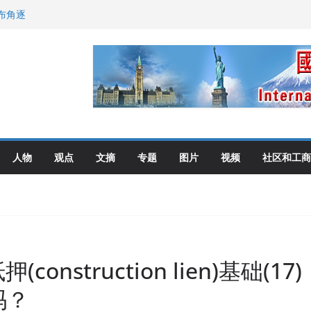
布角逐
尼：谈判事关加拿大
伦多举行
选理念
人物
观点
文摘
专题
图片
视频
社区和工商
nstruction lien)基础(17)
吗？