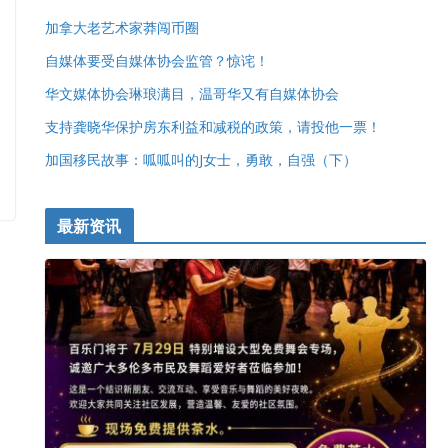
加拿大老艺术家莽闯币圈
自媒体要受自媒体协会监管？惊诧！
华文媒体协会琳琅满目，温哥华又有自媒体协会
支持龚晓华保护房东利益和减税的政策，请投他一票！
加国移民故事：呱呱叫的J女士，勇敢，自强（下）
最新资讯