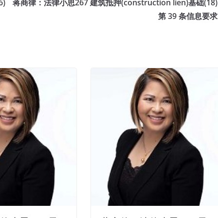
6)
蒋商律：法律小思267 建筑抵押(construction lien)基础(18)
第 39 条信息要求