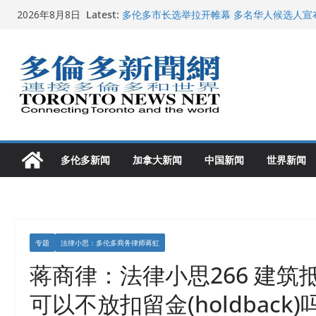
Skip
Latest:
多伦多市长选举拉开帷幕 多名华人候选人宣
2026年8月8日
to
百乐门大舞台舞会闪耀多伦多
特朗普称加拿大“不友善”并批评其领导层 卡
content
就业
2026加拿大青少年儿童绘画比赛颁奖典礼多
龚晓华参加多伦多骄傲大游行 与市民分享竞
多伦多新闻
加拿大新闻
中国新闻
世界新闻
专题
法律小思：多伦多商务律师蒋虹
蒋商律：法律小思266 建筑抵押(co
可以不放扣留金(holdback)