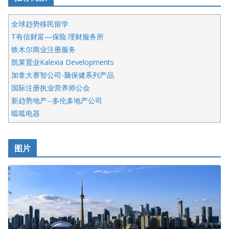
全球趋势移民留学
T有信财富—保险.理财服务所
铁木尔商业注册服务
凯莱置业Kalexia Developments
加拿大赛智公司-脑保健系列产品
国际注册执业营养师公会
新趋势地产--多伦多地产公司
呱呱电器
开明车行KS CAR SALES & SERVICE
皇后金融集团
图片
铁木尔商业注册服务