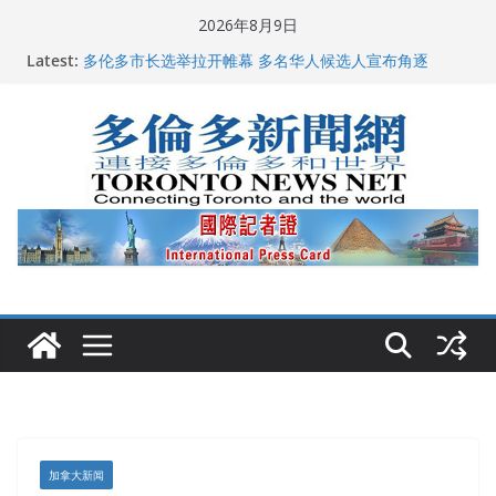
Skip
2026年8月9日
to
Latest:
龚晓华参加多伦多骄傲大游行 与市民分享竞选理念
content
多伦多市长选举拉开帷幕 多名华人候选人宣布角逐
百乐门大舞台舞会闪耀多伦多
特朗普称加拿大“不友善”并批评其领导层 卡尼：谈判事
关加拿大就业
2026加拿大青少年儿童绘画比赛颁奖典礼多伦多举行
加拿大新闻