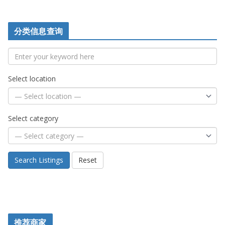
分类信息查询
Select location
Select category
Search Listings
Reset
推荐商家