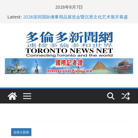
Skip
2026年8月7日
to
Latest:
多伦多市长选举拉开帷幕 多名华人候选人宣布角逐
content
2026深圳国际佛事用品展览会暨沉香文化艺术展开幕盛
典纪实
特朗普称加拿大“不友善”并批评其领导层 卡尼：谈判事
关加拿大就业
2026加拿大青少年儿童绘画比赛颁奖典礼多伦多举行
龚晓华参加多伦多骄傲大游行 与市民分享竞选理念
加拿大新闻