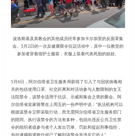
波洛斯基及其教会的其他成员经常参加卡尔加里的反面罩集
会。5月2日的一次反健康限令抗议活动中，其中一位教堂的
参加者穿着假护士服装，衣服上装着代表死胎的娃娃。
5月6日，阿尔伯塔省卫生服务局获得了引入了与冠状病毒相
关的包括使用口罩、社交距离和对活动参与人数限制的女王
法院禁令，该禁令适用于抗议、示威和集会之类的聚会。阿
尔伯塔省皇家骑警在上周五的一份声明中说：“执法机构可以
根据该禁令立即采取行动，而无需阿尔伯塔省卫生服务部门
的陪同。执行该禁令的方法有多种，包括向违反公共卫生禁
令的组织者或参与者个人发出罚单、罚款和提起刑事指控，
包括逮捕和遣散任何已了解到该禁令并违反它的人”。