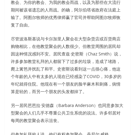
教会、为你的教会、为我的教会而战，以及为那些在大流行
期间被该省遗忘的人而战。的确，阿尔伯塔省政府在法庭上
输了。阿图尔牧师的优秀律师赢了官司并帮助阿图尔牧师恢
复了自由。
尽管波洛斯基说与卡尔加里人聚会在大型杂货店或百货商店
购物相比，在他教堂聚会的人数很少。但教堂周围的居民却
因这种情况感到不安。居民查兹·史密斯（Chaz Smith）说，
许多参加教堂礼拜的人都留下了过多的垃圾，造成了堵路，
爬上篱笆并扰乱了和平。史密斯说看到这一点很心痛，他这
个年龄的人中有太多的人现在已经感染了COVID，30多岁的
年纪就得住院。他现在有一个朋友的脸半麻木和刺痛，病情
算是轻的，而另一个朋友的头发都掉了。
另一居民芭芭拉·安德森（Barbara Anderson）也同意参加大
型聚会的人们几乎不尊重公共卫生系统的说法。许多邻居对
每周的教堂聚会表示沮丧。
但参加礼拜的人说，他们有权参加聚会。丹尼尔·威格