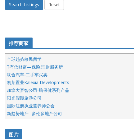
Search Listings
Reset
推荐商家
全球趋势移民留学
T有信财富—保险.理财服务所
联合汽车-二手车买卖
凯莱置业Kalexia Developments
加拿大赛智公司-脑保健系列产品
阳光假期旅游公司
国际注册执业营养师公会
新趋势地产--多伦多地产公司
呱呱电器
开明车行KS CAR SALES & SERVICE
图片
健健宝公司