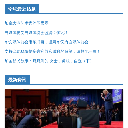
论坛最近话题
加拿大老艺术家莽闯币圈
自媒体要受自媒体协会监管？惊诧！
华文媒体协会琳琅满目，温哥华又有自媒体协会
支持龚晓华保护房东利益和减税的政策，请投他一票！
加国移民故事：呱呱叫的J女士，勇敢，自强（下）
最新资讯