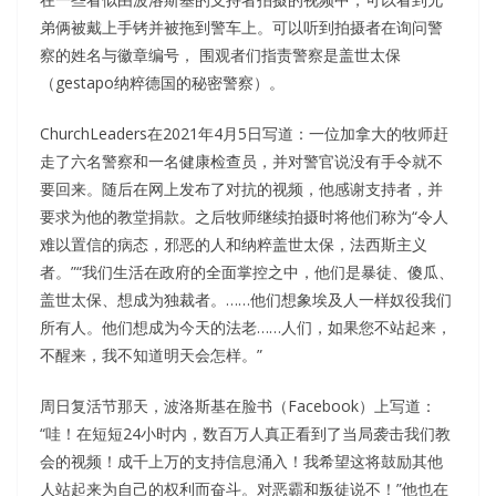
弟俩被戴上手铐并被拖到警车上。可以听到拍摄者在询问警
察的姓名与徽章编号， 围观者们指责警察是盖世太保
（gestapo纳粹德国的秘密警察）。
ChurchLeaders在2021年4月5日写道：一位加拿大的牧师赶
走了六名警察和一名健康检查员，并对警官说没有手令就不
要回来。随后在网上发布了对抗的视频，他感谢支持者，并
要求为他的教堂捐款。之后牧师继续拍摄时将他们称为“令人
难以置信的病态，邪恶的人和纳粹盖世太保，法西斯主义
者。”“我们生活在政府的全面掌控之中，他们是暴徒、傻瓜、
盖世太保、想成为独裁者。……他们想象埃及人一样奴役我们
所有人。他们想成为今天的法老……人们，如果您不站起来，
不醒来，我不知道明天会怎样。”
周日复活节那天，波洛斯基在脸书（Facebook）上写道：
“哇！在短短24小时内，数百万人真正看到了当局袭击我们教
会的视频！成千上万的支持信息涌入！我希望这将鼓励其他
人站起来为自己的权利而奋斗。对恶霸和叛徒说不！”他也在