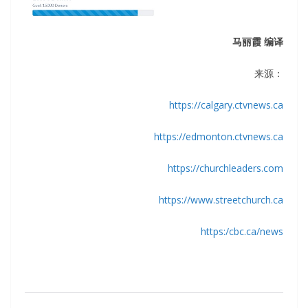
马丽霞 编译
来源：
https://calgary.ctvnews.ca
https://edmonton.ctvnews.ca
https://churchleaders.com
https://www.streetchurch.ca
https:/cbc.ca/news