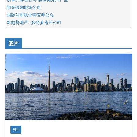
阳光假期旅游公司
国际注册执业营养师公会
新趋势地产--多伦多地产公司
呱呱电器
开明车行KS CAR SALES & SERVICE
图片
健健宝公司
皇后金融集团
盛达资本
正点印艺设计
图片