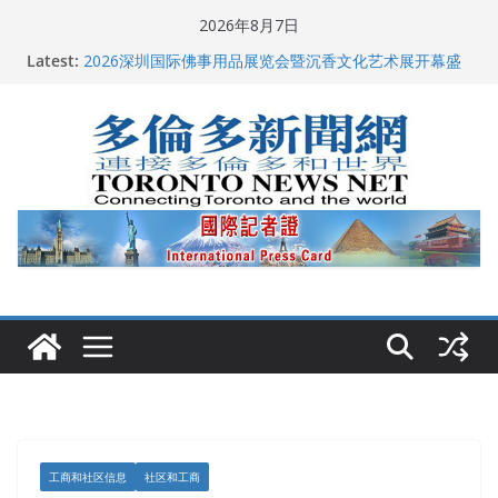
Skip
2026年8月7日
to
多伦多市长选举拉开帷幕 多名华人候选人宣布角逐
Latest:
2026深圳国际佛事用品展览会暨沉香文化艺术展开幕盛
content
典纪实
特朗普称加拿大“不友善”并批评其领导层 卡尼：谈判事
关加拿大就业
2026加拿大青少年儿童绘画比赛颁奖典礼多伦多举行
龚晓华参加多伦多骄傲大游行 与市民分享竞选理念
工商和社区信息
社区和工商