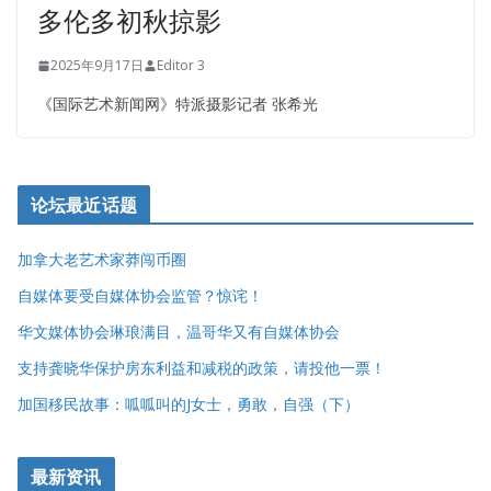
多伦多初秋掠影
2025年9月17日
Editor 3
《国际艺术新闻网》特派摄影记者 张希光
论坛最近话题
加拿大老艺术家莽闯币圈
自媒体要受自媒体协会监管？惊诧！
华文媒体协会琳琅满目，温哥华又有自媒体协会
支持龚晓华保护房东利益和减税的政策，请投他一票！
加国移民故事：呱呱叫的J女士，勇敢，自强（下）
最新资讯