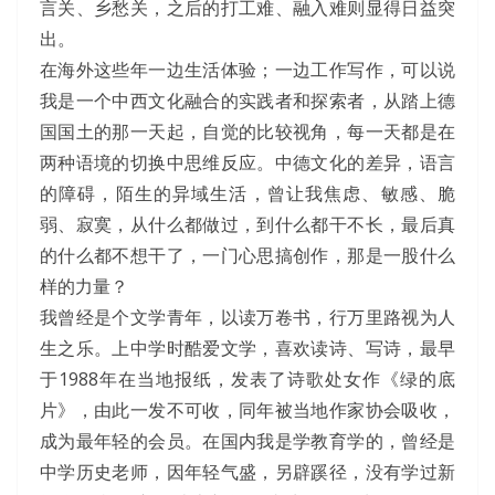
言关、乡愁关，之后的打工难、融入难则显得日益突
出。
在海外这些年一边生活体验；一边工作写作，可以说
我是一个中西文化融合的实践者和探索者，从踏上德
国国土的那一天起，自觉的比较视角，每一天都是在
两种语境的切换中思维反应。中德文化的差异，语言
的障碍，陌生的异域生活，曾让我焦虑、敏感、脆
弱、寂寞，从什么都做过，到什么都干不长，最后真
的什么都不想干了，一门心思搞创作，那是一股什么
样的力量？
我曾经是个文学青年，以读万卷书，行万里路视为人
生之乐。上中学时酷爱文学，喜欢读诗、写诗，最早
于1988年在当地报纸，发表了诗歌处女作《绿的底
片》，由此一发不可收，同年被当地作家协会吸收，
成为最年轻的会员。在国内我是学教育学的，曾经是
中学历史老师，因年轻气盛，另辟蹊径，没有学过新