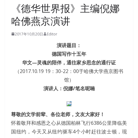
《德华世界报》主编倪娜
哈佛燕京演讲
2017年10月20日
Editor
演讲题目：
德国写作十五年
华文—灵魂的陪伴，通往家乡思念的通行证
（2017.10.19 19：30-22：00于哈佛大学燕京图书
馆）
演讲人：倪娜/笔名呢喃
尊敬的文学前辈、各位老师，文友大家好！
怀着敬拜和感恩之心从德国柏林飞行6386公里降临美
国纽约，今天又从纽约驱车4个小时赶往波士顿，现