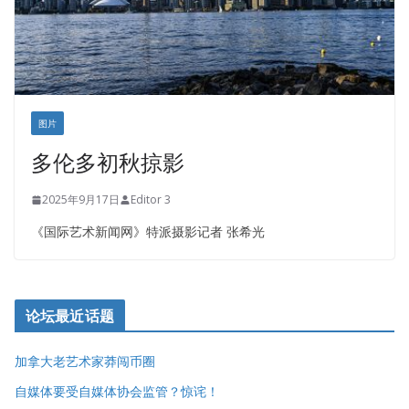
图片
多伦多初秋掠影
2025年9月17日
Editor 3
《国际艺术新闻网》特派摄影记者 张希光
论坛最近话题
加拿大老艺术家莽闯币圈
自媒体要受自媒体协会监管？惊诧！