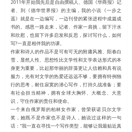
2011年开始我先后是自由撰稿人、德国《华商报》记
者、到《德华世界报》的主编，我的小说《一步之
遥》就是在一边编写，一边刊登的紧张进程中成篇成
书的。感恩一路走来，记者、作家一肩挑，留下汗水
和欣慰，也留下许多启发和反思，探讨写什么，如何
写?一直是相伴我的功课。
作家和诗人的作品不是可有可无的附庸风雅、阳春白
雪，显然人性、思想性比文学性和文学表达形式的本
身更为重要，比起那华丽的辞藻更让人信赖和具有说
服力，光有对文学的热爱还远远不够，要拥有特例独
行的思考，耐住寂寞的潜心写作，打持久战准备；要
有社会担当精神，拥有全球大胸怀、大概念、大意
识，守住作家的责任和使命。
一个来自俄罗斯的柏林女作家，曾荣获诺贝尔文学
奖，她既不是作家也不是诗人，她说过这样的一句
话：“我一直在寻找一个写作类型，能够让我最贴近真