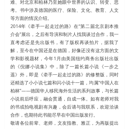
难、对北京和柏林乃至她眼中世界的认识、转变、思
考。书中涉及德国的医疗、保险、文化、教育、人文
等方面的情况介绍。
2014年《牵手一起走过的路》在“第二届北京剧本推
介会”展出，之后有导演和制片人找我谈过合作，我一
直考虑还是先出版书，有了版权再谈拍片，据我了
解，至今在中国还是在德国，好像还没有这方面的文
学和影视题材，今年1月由美国纽约商务出版社出版
的《倪娜小说集》中，除了一篇长篇小说《一步之
遥》外，即是《牵手一起走过的路》的修整版，同时
还精选了小小说七篇和闪小说十一篇，均属“中国人在
柏林”——德国华人移民海外生活的系列故事，与长篇
小说前后呼应，融会贯通，自成一体。如有老师对我
的书或拍电视剧有兴趣，会后请与我联系，欢迎洽谈
合作，也期待此书能尽早在中国出版发行。
敬请各位前辈、老师，文友指教、雅正，为再版提出