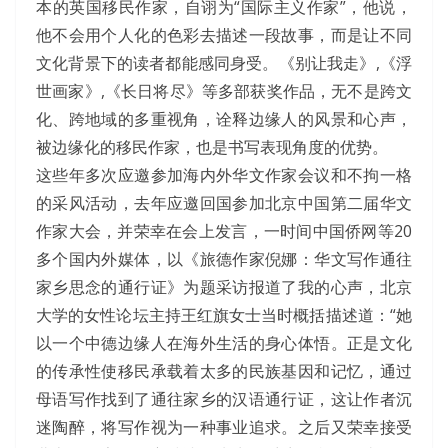
本的英国移民作家，自诩为“国际主义作家”，他说，
他不会用个人化的色彩去描述一段故事，而是让不同
文化背景下的读者都能感同身受。《别让我走》,《浮
世画家》,《长日将尽》等多部获奖作品，无不是跨文
化、跨地域的多重视角，诠释边缘人的风景和心声，
被边缘化的移民作家，也是书写表现角度的优势。
这些年多次应邀参加海内外华文作家会议和不拘一格
的采风活动，去年应邀回国参加北京中国第二届华文
作家大会，并荣幸在会上发言，一时间中国侨网等20
多个国内外媒体，以《旅德作家倪娜：华文写作通往
家乡思念的通行证》为题采访报道了我的心声，北京
大学的女性论坛主持王红旗女士当时概括描述道：“她
以一个中德边缘人在海外生活的身心体悟。正是文化
的传承性使移民承载着太多的民族基因和记忆，通过
母语写作找到了通往家乡的汉语通行证，这让作者沉
迷陶醉，将写作视为一种事业追求。之后又荣幸接受