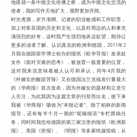
地搭就一条中德文化传播之桥，成为中德文化交流的
使者，我的写作天地扩大，视野更加开阔。
时光煮酒，岁月渐稠。记者的职业敏感和工作职责，
加上对客居国的历史和文化，以及对周边的人和事充
满强烈的好奇，这时我产生强烈地表达欲望，期待让
更多的读者了解、认识真实的欧洲和德国，2011年2
月我在德国留学博士创办的报纸《欧华导报》发表处
女作《面对灾难的思考》，被放置一版显要的位置，
这对我来说意味着被人认可和承认，同年4月我的
《外嫁女的酸甜苦辣》又在德国法兰克福发行量最大
的《华商报》首次发表，因为外嫁女的题材和立意引
人关注，为此我因为这篇文章的刊登而出名，接下来
我被《华商报》吸收为“本报记者”、除了柏林的新闻
报导，还有每半个月一期的“呢喃细语”专栏撰稿任
务，同时间我也给德国的第三家汉堡的报纸《欧洲新
报》、美国《侨报》、《明报》等多家纸媒投稿，从