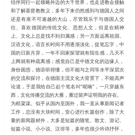
结伴同行一起领略外边的大千世界，也走进教会接触
和了解基督教教义，多年下来仍然感到与德国人之间
还是有座不可逾越的大山，尽管我乐于与德国人交
往、喜欢德国的传统文化、思想人文，但是在精神
上、文化上总是找不到归属感；另一方面远离祖国、
汉语文化，语言长时间不用逐渐淡化，提笔忘字，中
国的日新月异，一年不回家探望就有陌生感，几天不
上网就有种疏离感；感觉自己是中德文化的边缘人，
身份困惑，德语听得懂，但不能与之同等水平深层次
的交流和探讨，在德国主流文化大背景下，不能高声
论道，于是我给自己起个笔名叫“呢喃”，一只穿越东
西，文化传播交流的大雁，雁过留声证明我的存在。
为稻粱谋。似乎从国内至国外，我一直从事新闻记者
工作，总没有大块时间，安心进行长篇创作，除了大
量的新闻题材外，大多是短篇的随笔、散文、游记、
短篇小说、小小说、汉徘等，多年也很少吟诗抒怀，