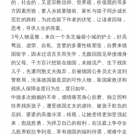
的，社会的，又是宗教信仰、世界观，价值观的等多
方因素所致，要入乡就要随俗、家长与孩子同步成长
茁壮的路程，为此也留下作者的伏笔，让读者回味，
思考，寻求人生的答案。
3号人物蓝雅，来自一个东北偏僻小城的护士，好高
骛远、虚荣、自私、贪婪的多重性格塑造，自费来德
国留学，因未过语言关而失学，无颜回国见举债缠身
的父母。千方百计想留在德国，未婚流产、生下残疾
儿子，先遭同胞丈夫抛弃，后被德国公务员丈夫送到
警察局，沦落德国最底层的可怜人物，靠国家救济和
残疾人保障金度日为生，度日如年。
中德多次婚姻的不幸，感情痛苦身心折磨、独立照料
扶养残疾孩子，遭受德国丈夫的虐待、被孩子欺负的
后妈、婆婆的高傲冷漠，歧视，让她变得更加坚强起
来，愈战愈勇，为捍卫自己的权利，在法庭上争夺女
儿抚养权抗争到底，享有德国的福利待遇，艰难中走