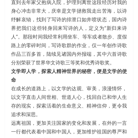
直到去年家父抱病入院，护理到离世这段经历对我的
身心冲击非常大，庆幸是文学拯救我走出苦海，以诗
纾解哀恸，找到了写诗的排泄口如井喷状态，国内诗
界把我们这些转身回来写诗的人，定义为“新归来诗
人”。那段时间我经常利用坐车、等车或者散步、度假
路上的零碎时间，写诗歌群的作业，仅一年创作诗歌
作品三百多首，陆续见诸国内外报端，其中六首诗歌
分别荣获了世界华文诗歌三等奖和优秀诗歌奖。
文学即人学，探索人精神世界的秘密，便是文学的使
命
在成长的道路上，以文学的达观、审美，浪漫情怀，
以文字直击人间世相、世道人心，找回自己和华人生
存的现实，探索活着的生命意义、精神信仰，更令我
追求和深思。
远离祖国，更加关注国家的变化和发展，在外的一言
一行都代表着中国和中国人，更加维护祖国的尊严和