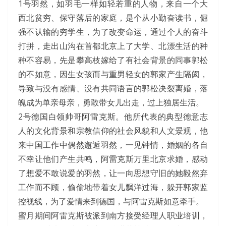
1号羽然，如羽毛一样如轻若重的人物，来自一个大
西北贫穷、保守落后的家庭，是个从小勤奋读书，倔
强不认输的穷学生，为了改变命运，通过个人的奋斗
打拼，走出山沟在首都北京上了大学、北漂生活的种
种不容易，先是攀高枝嫁给了有社会背景的同事郭松
的不如意，因生女孩而与重男轻女的郭家产生隔阂，
导致与没有感情、没有共同语言的郭松决裂离婚，落
魄成为单亲母亲，勇敢带女儿出走，过上独居生活。
2号德国白领帅哥阿雷克斯。他所代表的典型德意志
人的文化背景和宗教信仰的社会风貌和人文景观，他
来中国工作中偶然邂逅羽然，一见钟情，婚姻的各自
不幸让他们产生共鸣，阿雷克斯万里北京求婚，感动
了想爱不敢说爱的羽然，让一向思想守旧的她毅然弃
工作而不顾，偷偷地带着女儿飘洋过海，躲开郭家监
控视线，为了爱情来到德国，与阿雷克斯如意牵手。
蜜月期间阿雷克斯被派到南方接受经理人职业培训，