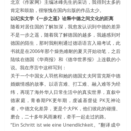
北京《作家网》主编冰峰先生的采访，我得到太多的
肯定和鼓励，很惭愧在国内出版的作品太少。
以纪实文学《一步之遥》诠释中德之间文化的距离
随着对居住国的了解加深，我愈发认识到中德的差异
不是一步之遥，随着我了解德国的越多，我越感到对
德国的陌生，那时我刚刚通过德语语言入籍考试，此
书就是在2006年那个燥热难耐的夏天开始动笔，之后
陆续在德国《华商报》和《德华世界报》上连载的小
说。我在序言中这样写到：
关于一个中国女人羽然和她的德国丈夫阿雷克斯中德
婚姻情感的故事。以语言难、打工难、融入难等为经
纬，再现了海外华人日常生活中的真实世界，直叙中
德家庭，青春期PK更年期，虔诚基督徒 PK无神论
者，中德文化差异，更是个大PK，他们彼此的碰撞、
磨合，二十多年风雨兼程，牵手一起走过的路。
“Ein Schritt ist wie eine Unendlichkeit。”翻译成中