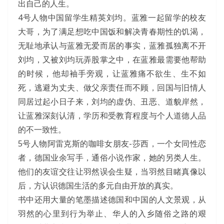
出自己的人生。
4号人物中国留学生精英刘均。蓝雅一起留学的校友
大哥，为了满足想吃中国饭和解决青春期性的饥渴，
无耻地承认与蓝雅无爱而居的事实，蓝雅孤独离不开
刘均，又被刘均玩弄股掌之中，在蓝雅最需要他帮助
的时候，他却袖手旁观，让蓝雅痛不欲生、生不如
死，逃避为丈夫、做父亲责任而不顾，回国与旧情人
同居过起小日子来，刘均的虚伪、丑恶、道貌岸然，
让蓝雅深刻认清，学历和受教育程度与个人道德人品
的不一致性。
5号人物阿雷克斯的咖啡女朋友-莎西，一个女同性恋
者，德国业余写手，通俗小说作家，她的另类人生。
他们的友谊交往让羽然误会生疑，当羽然目睹真像以
后，方认识德国生活的多元自由开放的真实。
书中还用大量的笔墨描述德国和中国的人文景观，从
羽然的心里到行为举止、华人的入乡随俗之路的艰