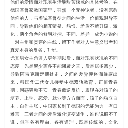
他们的爱情面对现实生活酸甜苦辣咸的具体考验。在
德国基督家教国家里，羽然一个无神论者，没有宗教
信仰的人，与虔诚基督徒之间的生活、价值观迥异不
同，导致他们的相互猜疑、怨恨、矛盾不断升级，激
化，两个角色的鲜明对擂、不同、差异，成为小说的
一对主角和贯穿的主线，留下作者对人生意义思考和
真爱本身的反省，升华。
尤其男女主角进入更年期以后，面对现实状况的不同
态度，先是聚少离多不能团聚之苦，后是居多离少，
导致阿雷克斯定期处走，之间的差异便逐渐暴露出
来，移民华二代女儿接受中德双轨教育，正值青春
期，困惑骚动不安，青春叛逆反抗，表现在对孩子的
培养、上学、恋爱、就业等方方面面，孩子的独立自
主，自作主张，中国家长到了德国的无能为力，有口
难言，三者之间的矛盾激化演变战争，谁也说服不了
谁，似乎各有理由、各有道理，既是传统的，文化