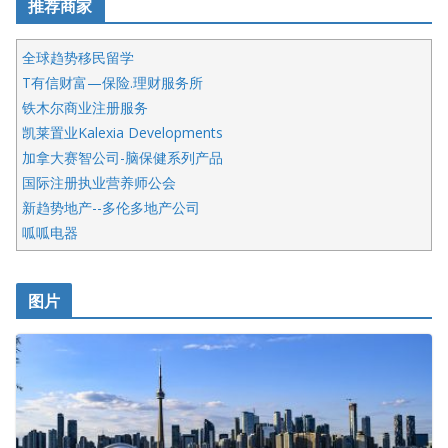
推荐商家
全球趋势移民留学
T有信财富—保险.理财服务所
铁木尔商业注册服务
凯莱置业Kalexia Developments
加拿大赛智公司-脑保健系列产品
国际注册执业营养师公会
新趋势地产--多伦多地产公司
呱呱电器
开明车行KS CAR SALES & SERVICE
皇后金融集团
图片
铁木尔商业注册服务