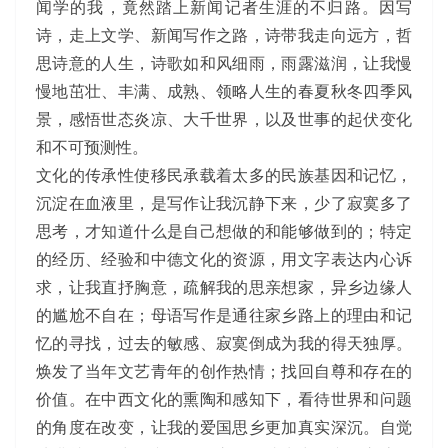
闻学的我，竟然踏上新闻记者生涯的不归路。因写
诗，走上文学、新闻写作之路，诗带我走向远方，哲
思诗意的人生，诗歌如和风细雨，雨露滋润，让我慢
慢地茁壮、丰满、成熟、领略人生的春夏秋冬四季风
景，感悟世态炎凉、大千世界，以及世事的起伏变化
和不可预测性。
文化的传承性使移民承载着太多的民族基因和记忆，
沉淀在血液里，是写作让我沉静下来，少了寂寞多了
思考，才知道什么是自己想做的和能够做到的；特定
的经历、经验和中德文化的资源，用文字表达内心诉
求，让我直抒胸意，疏解我的思亲想家，异乡边缘人
的尴尬不自在；母语写作是通往家乡路上的理由和记
忆的寻找，过去的敏感、寂寞倒成为我的得天独厚。
焕发了当年文艺青年的创作热情；找回自尊和存在的
价值。在中西文化的熏陶和感知下，看待世界和问题
的角度在改变，让我的爱国思乡更加真实深沉。自觉