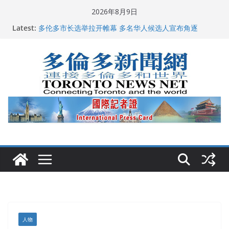
Skip
2026年8月9日
to
龚晓华参加多伦多骄傲大游行 与市民分享竞选理念
Latest:
content
多伦多市长选举拉开帷幕 多名华人候选人宣布角逐
百乐门大舞台舞会闪耀多伦多
特朗普称加拿大“不友善”并批评其领导层 卡尼：谈判事
关加拿大就业
2026加拿大青少年儿童绘画比赛颁奖典礼多伦多举行
人物