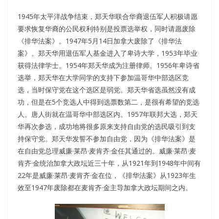
1945年太平洋战争结束，郑天华联合华裔退伍军人积极请愿
要求恢复华裔的公民权利特别是投票选举权，同时请愿废除
《排华法案》。1947年5月14日加拿大废除了《排华法
案》。郑天华用退伍军人基金进入了卑诗大学，1953年毕业
获得法律学士。1954年郑天华成为注册律师。1956年卑诗省
选举，郑天华在大学同学的支持下参加温哥华中部选区竞
选，当时保守党在这个选区是弱党。郑天华省选虽然没有成
功，但是在5个竞选人中得到选票数第二，是很有希望的竞选
人。唐人街就在温哥华中部选区内。1957年联邦大选，郑天
华再次参选，成功地将很多原来支持自由党的选民吸引到支
持保守党。郑天华发誓不参加自由党，因为《排华法案》是
在自由党总理威廉·莱昂·麦肯齐·金任其通过的。威廉·莱昂·麦
肯齐·金统治加拿大政坛近三十年，从1921年到1948年中间有
22年是威廉·莱昂·麦肯齐·金在位，《排华法案》从1923年生
效至1947年废除都在麦肯齐·金主导加拿大政坛期间之内。