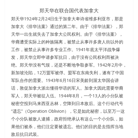
郑天华在联合国代表加拿大
​郑天华1924年2月24日生于加拿大卑诗省维多利亚市，那是
加拿大《排华法案》通过的第二年。由于《排华法案》，郑
天华一出生就失去了加拿大公民权利。由于《排华法案》，
华裔遭受实际上的种族隔离，被禁止从事许多唐人街以外的
工作，被禁止从事许多专业工作。1941年底太平洋战争爆
发，郑天华立即申请参军抗日，由于没有公民权利而被决
绝。郑天华没有气馁，还是不断地争取参军。1942年2月中，
新加坡沦陷，12万盟军被俘。盟军在东南失利，遂有了中国
军队合作的需要。1943年6月16日宋美龄到渥太华国会讲
话，敦促加拿大派出懂得华语的军人。加拿大因此需要华裔
军人，郑天华被征入伍。1944年8月，一个13人的小分队被
秘密空投到马来西亚丛林，空降到日本敌后。这个行动代号
“遗忘”（Operation Oblivion），它是如此秘密，以至万一这
个小分队被敌人逮捕，政府拒绝承认有这么一个小分队，如
果他们被杀，他们注定要被遗忘。他们的目的是去指挥当地
敌后抗日武装。