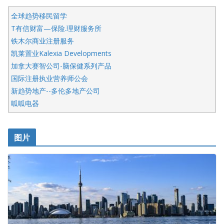
全球趋势移民留学
T有信财富—保险.理财服务所
铁木尔商业注册服务
凯莱置业Kalexia Developments
加拿大赛智公司-脑保健系列产品
国际注册执业营养师公会
新趋势地产--多伦多地产公司
呱呱电器
开明车行KS CAR SALES & SERVICE
皇后金融集团
图片
铁木尔商业注册服务