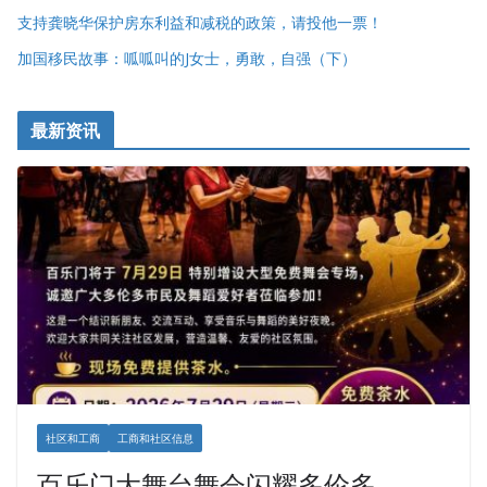
支持龚晓华保护房东利益和减税的政策，请投他一票！
加国移民故事：呱呱叫的J女士，勇敢，自强（下）
最新资讯
社区和工商
工商和社区信息
百乐门大舞台舞会闪耀多伦多