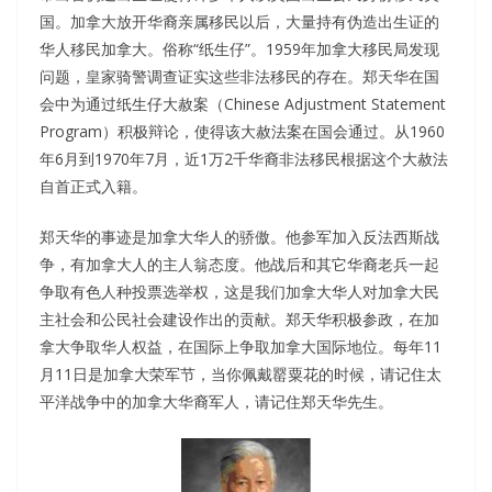
国。加拿大放开华裔亲属移民以后，大量持有伪造出生证的
华人移民加拿大。俗称“纸生仔”。1959年加拿大移民局发现
问题，皇家骑警调查证实这些非法移民的存在。郑天华在国
会中为通过纸生仔大赦案（Chinese Adjustment Statement
Program）积极辩论，使得该大赦法案在国会通过。从1960
年6月到1970年7月，近1万2千华裔非法移民根据这个大赦法
自首正式入籍。
郑天华的事迹是加拿大华人的骄傲。他参军加入反法西斯战
争，有加拿大人的主人翁态度。他战后和其它华裔老兵一起
争取有色人种投票选举权，这是我们加拿大华人对加拿大民
主社会和公民社会建设作出的贡献。郑天华积极参政，在加
拿大争取华人权益，在国际上争取加拿大国际地位。每年11
月11日是加拿大荣军节，当你佩戴罂粟花的时候，请记住太
平洋战争中的加拿大华裔军人，请记住郑天华先生。​