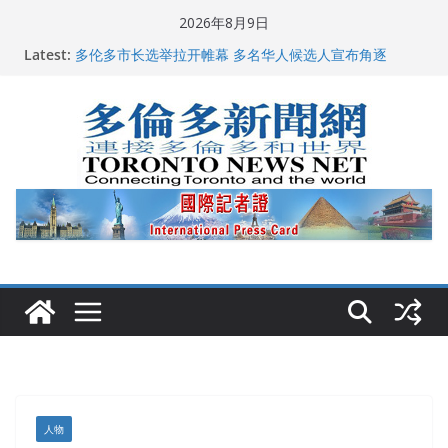
Skip
2026年8月9日
龚晓华参加多伦多骄傲大游行 与市民分享竞选理念
to
Latest:
多伦多市长选举拉开帷幕 多名华人候选人宣布角逐
content
百乐门大舞台舞会闪耀多伦多
特朗普称加拿大“不友善”并批评其领导层 卡尼：谈判事
关加拿大就业
2026加拿大青少年儿童绘画比赛颁奖典礼多伦多举行
人物