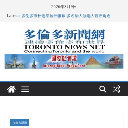
Skip
2026年8月9日
to
龚晓华参加多伦多骄傲大游行 与市民分享竞选理念
Latest:
content
多伦多市长选举拉开帷幕 多名华人候选人宣布角逐
百乐门大舞台舞会闪耀多伦多
特朗普称加拿大“不友善”并批评其领导层 卡尼：谈判事
关加拿大就业
2026加拿大青少年儿童绘画比赛颁奖典礼多伦多举行
加拿大新闻