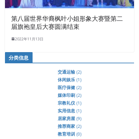
第八届世界华裔枫叶小姐形象大赛暨第二
届旗袍皇后大赛圆满结束
2022年11月13日
分类信息
交通运输
(2)
休闲娱乐
(1)
医疗保健
(2)
媒体印刷
(2)
宗教礼仪
(1)
实用信息
(1)
居家房屋
(9)
推荐商家
(2)
教育培训
(0)