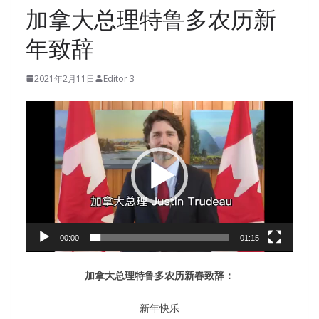
加拿大总理特鲁多农历新
年致辞
2021年2月11日
Editor 3
视
频
播
放
器
00:00
01:15
加拿大总理特鲁多农历新春致辞：
新年快乐