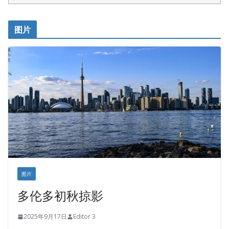
开明车行KS CAR SALES & SERVICE
皇后金融集团
图片
铁木尔商业注册服务
图片
多伦多初秋掠影
2025年9月17日
Editor 3