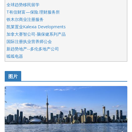
全球趋势移民留学
T有信财富—保险.理财服务所
铁木尔商业注册服务
凯莱置业Kalexia Developments
加拿大赛智公司-脑保健系列产品
国际注册执业营养师公会
新趋势地产--多伦多地产公司
呱呱电器
开明车行KS CAR SALES & SERVICE
皇后金融集团
图片
铁木尔商业注册服务