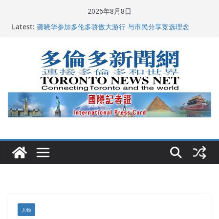
Skip
2026年8月8日
to
Latest:
龚晓华参加多伦多骄傲大游行 与市民分享竞选理念
content
多伦多市长选举拉开帷幕 多名华人候选人宣布角逐
百乐门大舞台舞会闪耀多伦多
特朗普称加拿大“不友善”并批评其领导层 卡尼：谈判事
关加拿大就业
2026加拿大青少年儿童绘画比赛颁奖典礼多伦多举行
人物