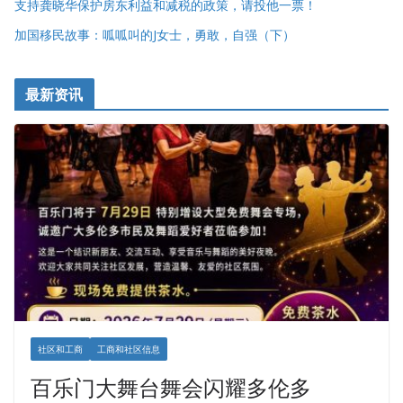
支持龚晓华保护房东利益和减税的政策，请投他一票！
加国移民故事：呱呱叫的J女士，勇敢，自强（下）
最新资讯
社区和工商
工商和社区信息
百乐门大舞台舞会闪耀多伦多