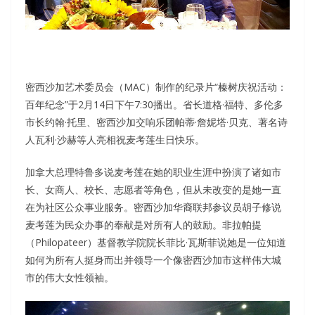
密西沙加艺术委员会（MAC）制作的纪录片“榛树庆祝活动：
百年纪念”于2月14日下午7:30播出。省长道格·福特、多伦多
市长约翰·托里、密西沙加交响乐团帕蒂·詹妮塔·贝克、著名诗
人瓦利·沙赫等人亮相祝麦考莲生日快乐。
加拿大总理特鲁多说麦考莲在她的职业生涯中扮演了诸如市
长、女商人、校长、志愿者等角色，但从未改变的是她一直
在为社区公众事业服务。密西沙加华裔联邦参议员胡子修说
麦考莲为民众办事的奉献是对所有人的鼓励。非拉帕提
（Philopateer）基督教学院院长菲比·瓦斯菲说她是一位知道
如何为所有人挺身而出并领导一个像密西沙加市这样伟大城
市的伟大女性领袖。