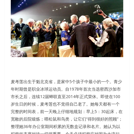
麦考莲出生于魁北克省，是家中5个孩子中最小的一个。青少
年时期曾是职业冰球运动员。自1978年首次当选密西沙加市
市长之后，连续12届蝉联直至2014年正式荣休。即使在100
岁生日的时候，麦考莲也不觉得自己老了。她每天都有一个
完整的时间表，前一天晚上仔细地规划：早上5：30起床，在
宽敞的后院锻炼；喂松鼠和鸟类，让它们“得到很好的照顾”；
整理她36年办公室期间积累的无数盒记录和名片。她认为以
积极的态度对待一切很重要，今天必须积极应对因为大流行