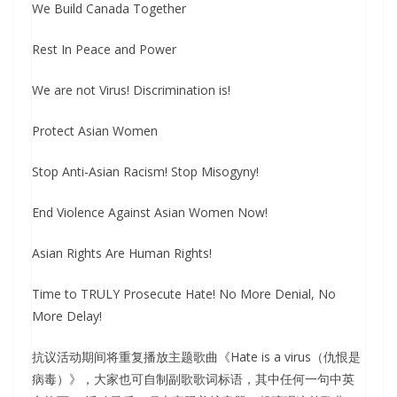
We Build Canada Together
Rest In Peace and Power
We are not Virus! Discrimination is!
Protect Asian Women
Stop Anti-Asian Racism! Stop Misogyny!
End Violence Against Asian Women Now!
Asian Rights Are Human Rights!
Time to TRULY Prosecute Hate! No More Denial, No
More Delay!
抗议活动期间将重复播放主题歌曲《Hate is a virus（仇恨是
病毒）》，大家也可自制副歌歌词标语，其中任何一句中英