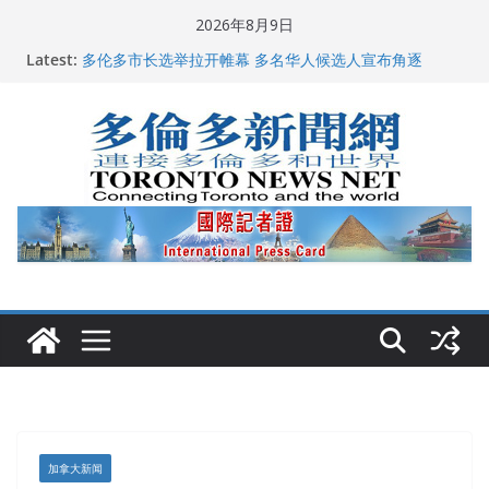
Skip
2026年8月9日
to
Latest:
龚晓华参加多伦多骄傲大游行 与市民分享竞选理念
content
多伦多市长选举拉开帷幕 多名华人候选人宣布角逐
百乐门大舞台舞会闪耀多伦多
特朗普称加拿大“不友善”并批评其领导层 卡尼：谈判事
关加拿大就业
2026加拿大青少年儿童绘画比赛颁奖典礼多伦多举行
加拿大新闻