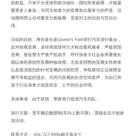
的权益。只有不分党派和政治倾向，团结所有族裔，才能凝
聚更多人参加，共同为加拿大的亚裔发出最有力的声音。活
动期间禁止任何蓄意分裂族裔、党派对立的信息与言论出
现。
活动的目的：将在多伦多Queen’s Park举行汽车游行集会，
反对歧视亚裔，哀悼美国亚特兰大枪击案死难者，声援美国
亚裔，督促警方严查严惩凶手，呼吁加拿大社会各界重视长
期以来的系统性亚裔种族歧视，尤其是弱势的亚裔女性群体
以及愈演愈烈的针对亚裔的仇恨犯罪，争取推动立法保障亚
裔平等权益的进步。共同为亚裔的生存空间发声，为自己和
孩子们在加拿大创造安全、公平的社会环境。
具体事项：由于疫情，警察局只批准汽车列队 。
游行方案：受车辆总数限制(车内人数不限)，需报名后才能参
加活动。
联系方式： 416-727-9990杨宝凤女士