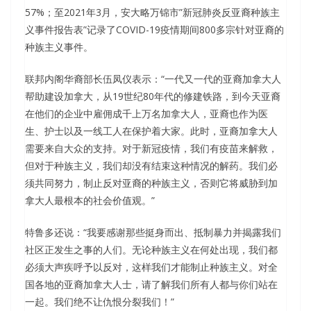
57%；至2021年3月，安大略万锦市”新冠肺炎反亚裔种族主
义事件报告表”记录了COVID-19疫情期间800多宗针对亚裔的
种族主义事件。
联邦内阁华裔部长伍凤仪表示：“一代又一代的亚裔加拿大人
帮助建设加拿大，从19世纪80年代的修建铁路，到今天亚裔
在他们的企业中雇佣成千上万名加拿大人，亚裔也作为医
生、护士以及一线工人在保护着大家。此时，亚裔加拿大人
需要来自大众的支持。对于新冠疫情，我们有疫苗来解救，
但对于种族主义，我们却没有结束这种情况的解药。我们必
须共同努力，制止反对亚裔的种族主义，否则它将威胁到加
拿大人最根本的社会价值观。”
特鲁多还说：“我要感谢那些挺身而出、抵制暴力并揭露我们
社区正发生之事的人们。无论种族主义在何处出现，我们都
必须大声疾呼予以反对，这样我们才能制止种族主义。对全
国各地的亚裔加拿大人士，请了解我们所有人都与你们站在
一起。我们绝不让仇恨分裂我们！”