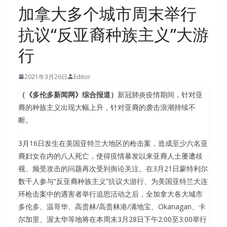
加拿大多个城市周末举行
抗议“反亚裔种族主义”大游
行
2021年3月26日
Editor
（《多伦多新闻网》综合报道）
新冠肺炎疫情期间，针对亚
裔的种族主义出现大幅上升，针对亚裔的袭击浪潮持续不
断。
3月16日发生在美国亚特兰大地区的枪击案，造成至少六名亚
裔妇女在内的八人死亡，使得疫情暴发以来亚裔人士屡遭歧
视、频受攻击的问题再次受到舆论关注。在3月21日蒙特利尔
数千人参与“反亚裔种族主义”抗议大游行、为美国亚特兰大连
环枪击案中的遇害者举行追思活动之后，全加拿大各大城市
多伦多、温哥华、高贵林/高贵林港/满地宝、Okanagan、卡
尔加里、渥太华等地将在本周末3月28日下午2:00至3:00举行