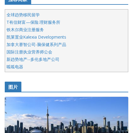
全球趋势移民留学
T有信财富—保险.理财服务所
铁木尔商业注册服务
凯莱置业Kalexia Developments
加拿大赛智公司-脑保健系列产品
国际注册执业营养师公会
新趋势地产--多伦多地产公司
呱呱电器
开明车行KS CAR SALES & SERVICE
皇后金融集团
图片
铁木尔商业注册服务