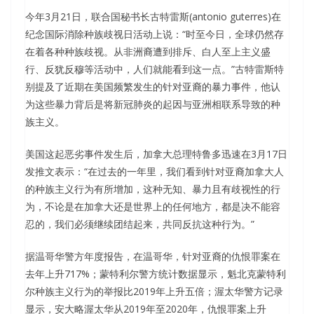
今年3月21日，联合国秘书长古特雷斯(antonio guterres)在
纪念国际消除种族歧视日活动上说：“时至今日，全球仍然存
在着各种种族歧视。从非洲裔遭到排斥、白人至上主义盛
行、反犹反穆等活动中，人们就能看到这一点。”古特雷斯特
别提及了近期在美国频繁发生的针对亚裔的暴力事件，他认
为这些暴力背后是将新冠肺炎的起因与亚洲相联系导致的种
族主义。
美国这起恶劣事件发生后，加拿大总理特鲁多迅速在3月17日
发推文表示：“在过去的一年里，我们看到针对亚裔加拿大人
的种族主义行为有所增加，这种无知、暴力且有歧视性的行
为，不论是在加拿大还是世界上的任何地方，都是决不能容
忍的，我们必须继续团结起来，共同反抗这种行为。”
据温哥华警方年度报告，在温哥华，针对亚裔的仇恨罪案在
去年上升717%；蒙特利尔警方统计数据显示，魁北克蒙特利
尔种族主义行为的举报比2019年上升五倍；渥太华警方记录
显示，安大略渥太华从2019年至2020年，仇恨罪案上升