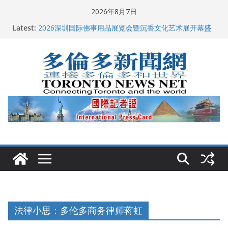
Skip
2026年8月7日
to
多伦多市长选举拉开帷幕 多名华人候选人宣布角逐
Latest:
2026深圳国际佛事用品展览会暨沉香文化艺术展开幕盛
content
典纪实
特朗普称加拿大“不友善”并批评其领导层 卡尼：谈判事
关加拿大就业
2026加拿大青少年儿童绘画比赛颁奖典礼多伦多举行
龚晓华参加多伦多骄傲大游行 与市民分享竞选理念
法律小思：多伦多商务律师蒋虹