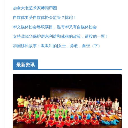
加拿大老艺术家莽闯币圈
自媒体要受自媒体协会监管？惊诧！
华文媒体协会琳琅满目，温哥华又有自媒体协会
支持龚晓华保护房东利益和减税的政策，请投他一票！
加国移民故事：呱呱叫的J女士，勇敢，自强（下）
最新资讯