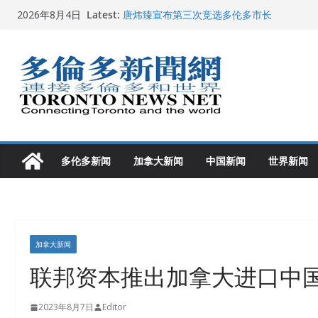
Skip
Latest:
唐炜臻宣布第三次竞选多伦多市长
2026年8月4日
to
2026加拿大青少年儿童绘画比赛颁奖典礼多
龚晓华参加多伦多骄傲大游行 与市民分享竞
content
多伦多市长选举拉开帷幕 多名华人候选人宣
2026深圳国际佛事用品展览会暨沉香文化
多伦多新闻
加拿大新闻
中国新闻
世界新闻
加拿大新闻
联邦资本推出加拿大进口中
2023年8月7日
Editor