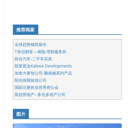
推荐商家
全球趋势移民留学
T有信财富—保险.理财服务所
联合汽车-二手车买卖
凯莱置业Kalexia Developments
加拿大赛智公司-脑保健系列产品
阳光假期旅游公司
国际注册执业营养师公会
新趋势地产--多伦多地产公司
呱呱电器
开明车行KS CAR SALES & SERVICE
图片
健健宝公司
皇后金融集团