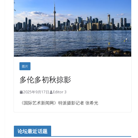
盛达资本
正点印艺设计
图片
多伦多初秋掠影
2025年9月17日
Editor 3
《国际艺术新闻网》特派摄影记者 张希光
论坛最近话题