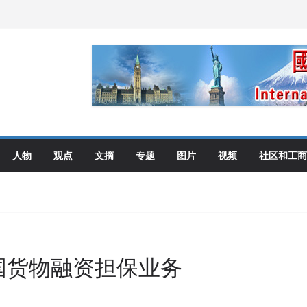
伦多举行
选理念
布角逐
艺术展开幕盛典纪实
人物
观点
文摘
专题
图片
视频
社区和工商
国货物融资担保业务