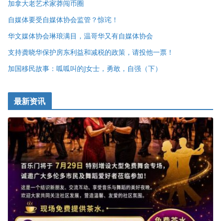
加拿大老艺术家莽闯币圈
自媒体要受自媒体协会监管？惊诧！
华文媒体协会琳琅满目，温哥华又有自媒体协会
支持龚晓华保护房东利益和减税的政策，请投他一票！
加国移民故事：呱呱叫的J女士，勇敢，自强（下）
最新资讯