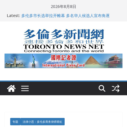
Skip
2026年8月8日
to
Latest:
多伦多市长选举拉开帷幕 多名华人候选人宣布角逐
content
百乐门大舞台舞会闪耀多伦多
特朗普称加拿大“不友善”并批评其领导层 卡尼：谈判事
关加拿大就业
2026加拿大青少年儿童绘画比赛颁奖典礼多伦多举行
龚晓华参加多伦多骄傲大游行 与市民分享竞选理念
专题
法律小思：多伦多商务律师蒋虹