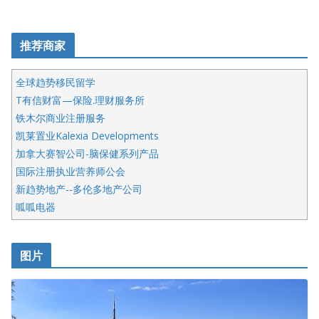
推荐商家
全球趋势移民留学
T有信财富—保险.理财服务所
铁木尔商业注册服务
凯莱置业Kalexia Developments
加拿大赛智公司-脑保健系列产品
国际注册执业营养师公会
新趋势地产--多伦多地产公司
呱呱电器
开明车行KS CAR SALES & SERVICE
皇后金融集团
图片
铁木尔商业注册服务