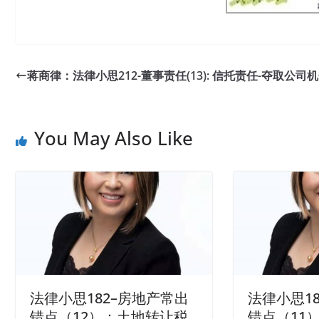
蒋商律：法律小思212-董事责任(13): 信托责任-夺取公司
You May Also Like
法律小思182–房地产常出
法律小思1
错点（12）：土地转让税
错点（11