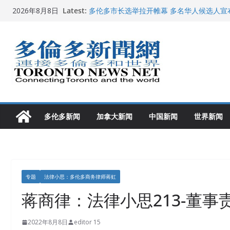
Skip
Latest:
多伦多市长选举拉开帷幕 多名华人候选人宣
2026年8月8日
to
百乐门大舞台舞会闪耀多伦多
特朗普称加拿大“不友善”并批评其领导层 卡
content
就业
2026加拿大青少年儿童绘画比赛颁奖典礼多
龚晓华参加多伦多骄傲大游行 与市民分享竞
多伦多新闻
加拿大新闻
中国新闻
世界新闻
专题
法律小思：多伦多商务律师蒋虹
蒋商律：法律小思213-董事责
2022年8月8日
editor 15