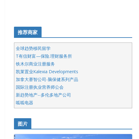
推荐商家
全球趋势移民留学
T有信财富—保险.理财服务所
铁木尔商业注册服务
凯莱置业Kalexia Developments
加拿大赛智公司-脑保健系列产品
国际注册执业营养师公会
新趋势地产--多伦多地产公司
呱呱电器
开明车行KS CAR SALES & SERVICE
皇后金融集团
图片
铁木尔商业注册服务