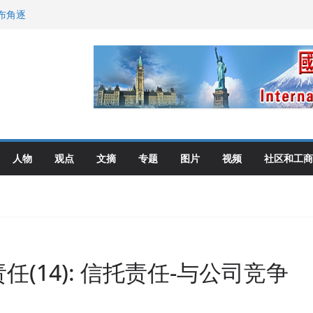
布角逐
尼：谈判事关加拿大
伦多举行
选理念
人物
观点
文摘
专题
图片
视频
社区和工商
任(14): 信托责任-与公司竞争