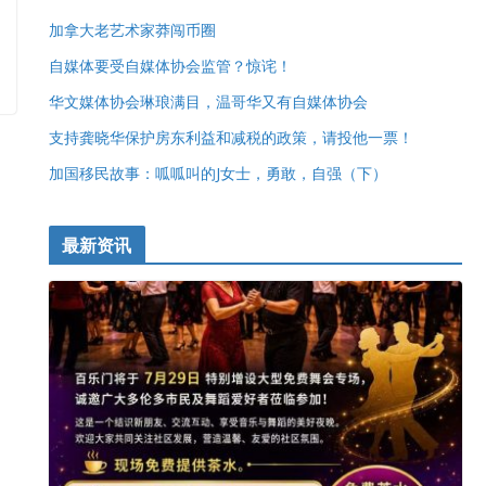
加拿大老艺术家莽闯币圈
自媒体要受自媒体协会监管？惊诧！
华文媒体协会琳琅满目，温哥华又有自媒体协会
支持龚晓华保护房东利益和减税的政策，请投他一票！
加国移民故事：呱呱叫的J女士，勇敢，自强（下）
最新资讯