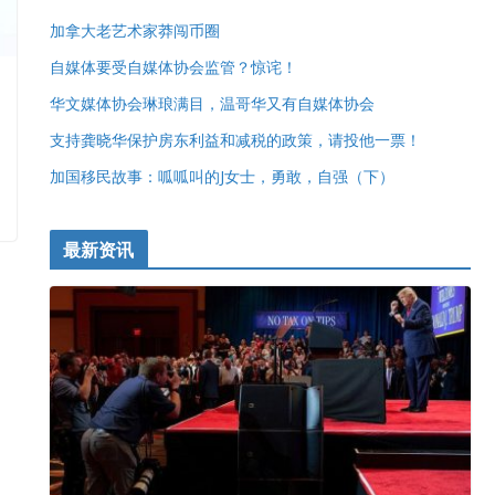
加拿大老艺术家莽闯币圈
自媒体要受自媒体协会监管？惊诧！
华文媒体协会琳琅满目，温哥华又有自媒体协会
支持龚晓华保护房东利益和减税的政策，请投他一票！
加国移民故事：呱呱叫的J女士，勇敢，自强（下）
最新资讯