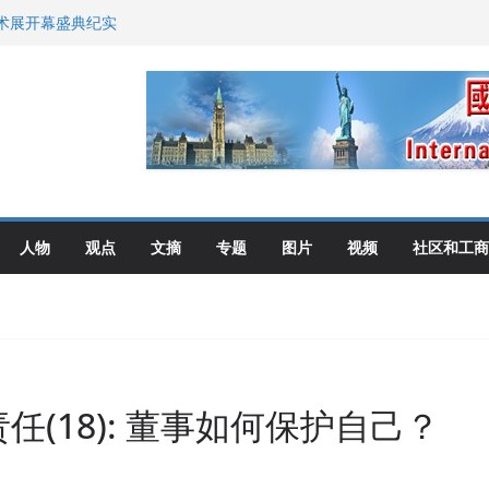
艺术展开幕盛典纪实
尼：谈判事关加拿大
伦多举行
选理念
布角逐
人物
观点
文摘
专题
图片
视频
社区和工商
任(18): 董事如何保护自己？