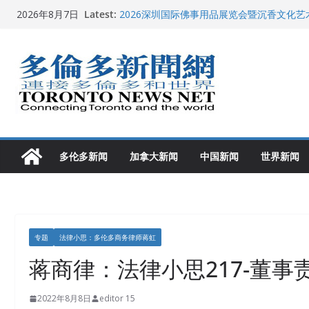
Skip
Latest:
2026深圳国际佛事用品展览会暨沉香文化
2026年8月7日
to
特朗普称加拿大“不友善”并批评其领导层 卡
就业
content
2026加拿大青少年儿童绘画比赛颁奖典礼多
龚晓华参加多伦多骄傲大游行 与市民分享竞
多伦多市长选举拉开帷幕 多名华人候选人宣
多伦多新闻
加拿大新闻
中国新闻
世界新闻
专题
法律小思：多伦多商务律师蒋虹
蒋商律：法律小思217-董事责
2022年8月8日
editor 15