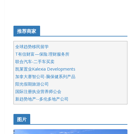
推荐商家
全球趋势移民留学
T有信财富—保险.理财服务所
联合汽车-二手车买卖
凯莱置业Kalexia Developments
加拿大赛智公司-脑保健系列产品
阳光假期旅游公司
国际注册执业营养师公会
新趋势地产--多伦多地产公司
呱呱电器
开明车行KS CAR SALES & SERVICE
图片
健健宝公司
皇后金融集团