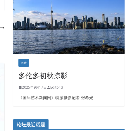
盛达资本
正点印艺设计
图片
多伦多初秋掠影
2025年9月17日
Editor 3
《国际艺术新闻网》特派摄影记者 张希光
论坛最近话题