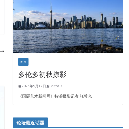
盛达资本
正点印艺设计
图片
多伦多初秋掠影
2025年9月17日
Editor 3
《国际艺术新闻网》特派摄影记者 张希光
论坛最近话题