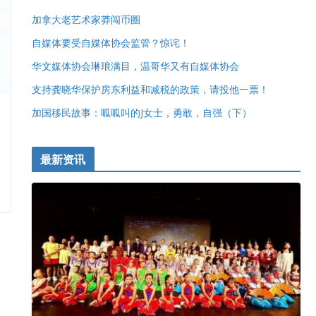
加拿大老艺术家莽闯币圈
自媒体要受自媒体协会监管？惊诧！
华文媒体协会琳琅满目，温哥华又有自媒体协会
支持龚晓华保护房东利益和减税的政策，请投他一票！
加国移民故事：呱呱叫的J女士，勇敢，自强（下）
最新资讯