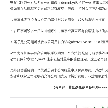
安省和联邦公司法允许公司赔偿(Indemnity)因担任·公司董
管如果在法律程序后果成功就有权获得赔偿。 不过以下三种情况
1. 董事或高官没有以公司的最佳利益为原则，诚实和真诚地行事;
2. 在民事诉讼以外的法律程序中，董事或高官没有合理理由相信其
3. 案子是公司起诉或代表公司用替身诉讼(derivative action)
公司为保护董事和高管可以采取的另一个方法就·是签订赔偿协议(inde
公司的内部章程(bylaws)通常包括对董事的赔偿规定。这些公
另外赔偿重要的一个关键是要求公司给董事预付律师费。诉讼和调
安省和联邦公司法明确允许公司预先支付辩护费用。不过如果后来
(蒋商律：蒋虹多伦多商务律师www.jh