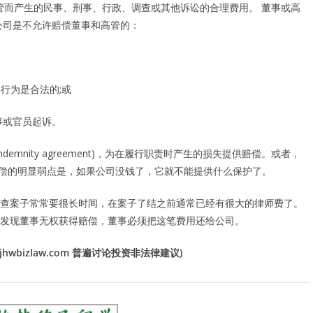
事或高管而产生的民事、刑事、行政、调查或其他诉讼的合理费用。 董事或高
公司是不允许赔偿董事和高管的：
行为是合法的;或
对董事或官员起诉。
mnity agreement)，为在履行职责时产生的损失提供赔偿。或者，
司赔偿的明显弱点是，如果公司没钱了，它就不能提供什么保护了。
查案子常常要很长时间，在案子了结之前通常已经有很大的律师费了。
发现董事无权获得赔偿，董事必须把这笔费用还给公司。
wbizlaw.com 普遍讨论投资非法律建议)