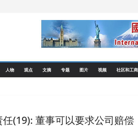
伦多举行
选理念
布角逐
艺术展开幕盛典纪实
人物
观点
文摘
专题
图片
视频
社区和工商
任(19): 董事可以要求公司赔偿