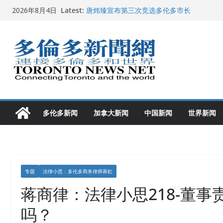
Skip
Latest:
唐炜臻宣布第三次竞选多伦多市长
2026年8月4日
to
2026加拿大青少年儿童绘画比赛颁奖典礼多
龚晓华参加多伦多骄傲大游行 与市民分享竞
content
多伦多市长选举拉开帷幕 多名华人候选人宣
2026深圳国际佛事用品展览会暨沉香文化
多伦多新闻
加拿大新闻
中国新闻
世界新闻
专题
法律小思：多伦多商务律师蒋虹
蒋商律：法律小思218-董事责
吗？