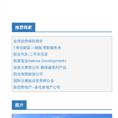
推荐商家
全球趋势移民留学
T有信财富—保险.理财服务所
联合汽车-二手车买卖
凯莱置业Kalexia Developments
加拿大赛智公司-脑保健系列产品
阳光假期旅游公司
国际注册执业营养师公会
新趋势地产--多伦多地产公司
呱呱电器
开明车行KS CAR SALES & SERVICE
图片
健健宝公司
皇后金融集团