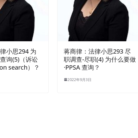
律小思294 为
蒋商律：法律小思293 尽
查询(5)（诉讼
职调查-尽职(4) 为什么要做
ion search）？
·PPSA 查询？
2022年9月3日