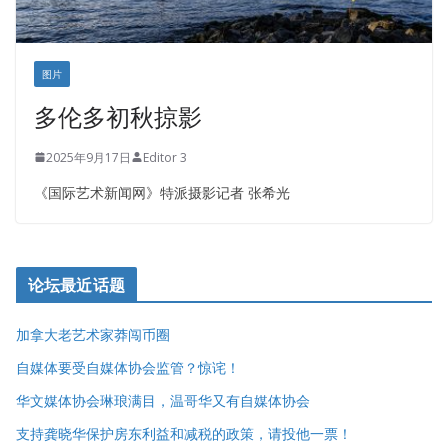
图片
多伦多初秋掠影
2025年9月17日
Editor 3
《国际艺术新闻网》特派摄影记者 张希光
论坛最近话题
加拿大老艺术家莽闯币圈
自媒体要受自媒体协会监管？惊诧！
华文媒体协会琳琅满目，温哥华又有自媒体协会
支持龚晓华保护房东利益和减税的政策，请投他一票！