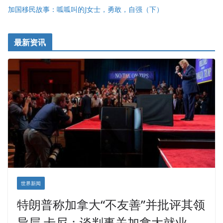
加国移民故事：呱呱叫的J女士，勇敢，自强（下）
最新资讯
世界新闻
特朗普称加拿大“不友善”并批评其领
导层 卡尼：谈判事关加拿大就业