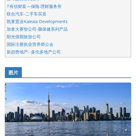
T有信财富—保险.理财服务所
联合汽车-二手车买卖
凯莱置业Kalexia Developments
加拿大赛智公司-脑保健系列产品
阳光假期旅游公司
国际注册执业营养师公会
新趋势地产--多伦多地产公司
呱呱电器
开明车行KS CAR SALES & SERVICE
图片
健健宝公司
皇后金融集团
盛达资本
正点印艺设计