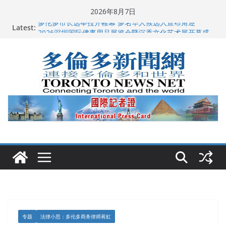
Skip
2026年8月7日
to
Latest:
多伦多市长选举拉开帷幕 多名华人候选人宣布角逐
content
2026深圳国际佛事用品展览会暨沉香文化艺术展开幕盛
典纪实
特朗普称加拿大“不友善”并批评其领导层 卡尼：谈判事
关加拿大就业
2026加拿大青少年儿童绘画比赛颁奖典礼多伦多举行
龚晓华参加多伦多骄傲大游行 与市民分享竞选理念
专题
法律小思：多伦多商务律师蒋虹