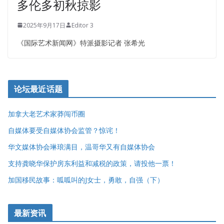
多伦多初秋掠影
2025年9月17日
Editor 3
《国际艺术新闻网》特派摄影记者 张希光
论坛最近话题
加拿大老艺术家莽闯币圈
自媒体要受自媒体协会监管？惊诧！
华文媒体协会琳琅满目，温哥华又有自媒体协会
支持龚晓华保护房东利益和减税的政策，请投他一票！
加国移民故事：呱呱叫的J女士，勇敢，自强（下）
最新资讯