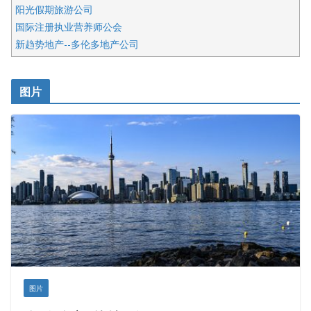
阳光假期旅游公司
国际注册执业营养师公会
新趋势地产--多伦多地产公司
呱呱电器
开明车行KS CAR SALES & SERVICE
图片
健健宝公司
皇后金融集团
盛达资本
正点印艺设计
图片