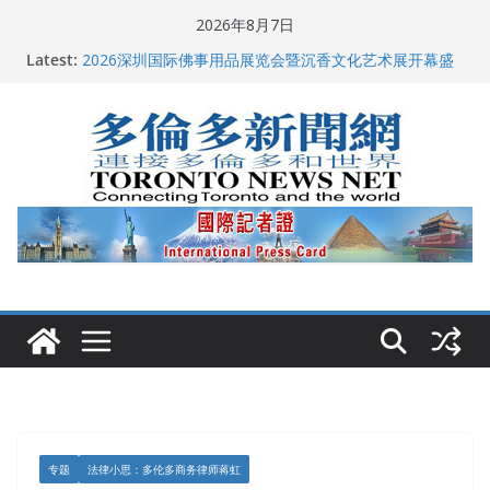
Skip
2026年8月7日
多伦多市长选举拉开帷幕 多名华人候选人宣布角逐
to
Latest:
2026深圳国际佛事用品展览会暨沉香文化艺术展开幕盛
content
典纪实
特朗普称加拿大“不友善”并批评其领导层 卡尼：谈判事
关加拿大就业
2026加拿大青少年儿童绘画比赛颁奖典礼多伦多举行
龚晓华参加多伦多骄傲大游行 与市民分享竞选理念
专题
法律小思：多伦多商务律师蒋虹