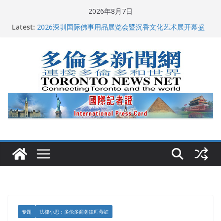
Skip
2026年8月7日
多伦多市长选举拉开帷幕 多名华人候选人宣布角逐
to
Latest:
2026深圳国际佛事用品展览会暨沉香文化艺术展开幕盛
content
典纪实
特朗普称加拿大“不友善”并批评其领导层 卡尼：谈判事
关加拿大就业
2026加拿大青少年儿童绘画比赛颁奖典礼多伦多举行
龚晓华参加多伦多骄傲大游行 与市民分享竞选理念
专题
法律小思：多伦多商务律师蒋虹