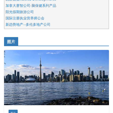
加拿大赛智公司-脑保健系列产品
阳光假期旅游公司
国际注册执业营养师公会
新趋势地产--多伦多地产公司
呱呱电器
开明车行KS CAR SALES & SERVICE
图片
健健宝公司
皇后金融集团
盛达资本
正点印艺设计
图片