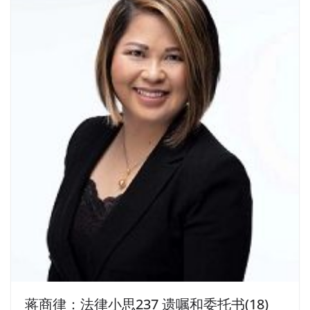
蒋商律：法律小思237 遗嘱和委托书(18)