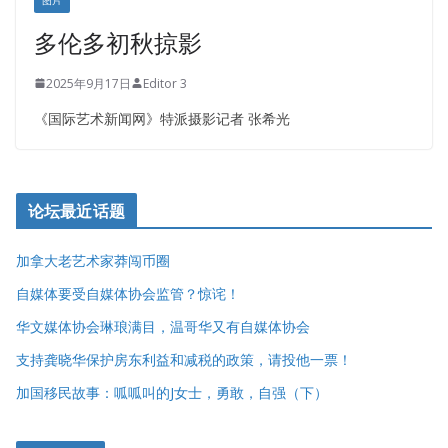
多伦多初秋掠影
2025年9月17日
Editor 3
《国际艺术新闻网》特派摄影记者 张希光
论坛最近话题
加拿大老艺术家莽闯币圈
自媒体要受自媒体协会监管？惊诧！
华文媒体协会琳琅满目，温哥华又有自媒体协会
支持龚晓华保护房东利益和减税的政策，请投他一票！
加国移民故事：呱呱叫的J女士，勇敢，自强（下）