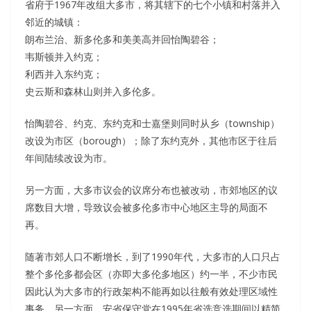
省府于1967年改组大多市，将其辖下的七个小镇和村落并入
邻近的城镇：
朗布兰治、新多伦多和美美高并回怡陶碧谷；
韦斯顿并入约克；
利西并入东约克；
史云斯和森林山则并入多伦多。
怡陶碧谷、约克、东约克和士嘉堡则同时从乡（township）
改设为市区（borough）；除了东约克外，其他市区于往后
年间陆续改设为市。
另一方面，大多市议会的议席分布也被改动，市郊地区的议
席数目大增，导致议会被多伦多市中心地区主导的局面不
再。
随著市郊人口不断增长，到了1990年代，大多市的人口只占
整个多伦多都会区（亦即大多伦多地区）约一半，不少市民
因此认为大多市的行政架构不能再如以往般有效处理区域性
事务。另一方面，安省保守党在1995年省选竞选期间以精简