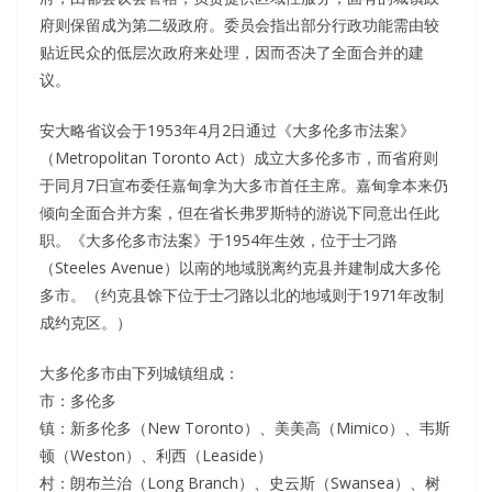
府则保留成为第二级政府。委员会指出部分行政功能需由较
贴近民众的低层次政府来处理，因而否决了全面合并的建
议。
安大略省议会于1953年4月2日通过《大多伦多市法案》
（Metropolitan Toronto Act）成立大多伦多市，而省府则
于同月7日宣布委任嘉甸拿为大多市首任主席。嘉甸拿本来仍
倾向全面合并方案，但在省长弗罗斯特的游说下同意出任此
职。《大多伦多市法案》于1954年生效，位于士刁路
（Steeles Avenue）以南的地域脱离约克县并建制成大多伦
多市。（约克县馀下位于士刁路以北的地域则于1971年改制
成约克区。）
大多伦多市由下列城镇组成：
市：多伦多
镇：新多伦多（New Toronto）、美美高（Mimico）、韦斯
顿（Weston）、利西（Leaside）
村：朗布兰治（Long Branch）、史云斯（Swansea）、树