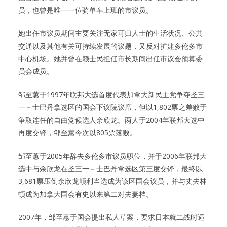
员，也曾是唯一一位骑单车上班的市议员。
她出任市议员期间主要关注无家可归人士的生活状况、公共
交通以及其他有关可持续发展的议题，又反对扩建多伦多市
中心机场。她并曾在赖士民担任市长期间出任市议会预算委
员会成员。
邹至蕙于1997年联邦大选首度代表加拿大新民主党争夺圣三
一－士巴丹拿选区的国会下议院议席，但以1,802票之差败于
争取连任的自由党候选人余欣龙。两人于2004年联邦大选中
再度交锋，邹至蕙今次以805票落败。
邹至蕙于2005年辞去多伦多市议员职位，并于2006年联邦大
选中与余欣龙在圣三一－士巴丹拿选区第三度交锋，最终以
3,681票压倒余欣龙顺利当选成为该区国会议员，并与丈夫林
顿成为加拿大国会有史以来第二对夫妻档。
2007年，邹至蕙于国会提出私人草案，要求日本就二战时逼