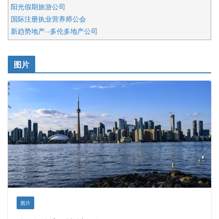
阳光假期旅游公司
国际注册执业营养师公会
新趋势地产--多伦多地产公司
呱呱电器
开明车行KS CAR SALES & SERVICE
图片
健健宝公司
皇后金融集团
盛达资本
正点印艺设计
图片