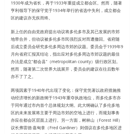
1930年成为省长，再于1933年重提成立都会区。然而，随著
亨利领导下的保守党于1934年举行的省选中失利，成立都会
区的建议亦无疾而终。
新上任的自由党政府提出动议将多伦多市及其已发展的市郊
地带合并，但动议被多伦多市民强烈反对而遭撤回。省府随
后成立委员会研究多伦多周边市郊的议题。委员会于1939年9
月向省府汇报其结论，指出应对多伦多周边市郊议题的最佳
办法是成立“都会县”（metropolitan county）级行政区划。
然而，随著第二次世界大战展开，委员会的建议在往后数年
亦不了了之。
两项因素于1940年代出现了变化：保守党凭著以政府措施推
动经济增长的新政纲于1943年重夺执政地位，而多伦多市亦
于同年通过市内首个总体规划大纲。此大纲确认了多伦多地
区的未来发展将主要于周边市郊的空地上进行，而规划事务
亦应在都会区层面上进行。另一方面，树林山（Forest Hill）
议长弗雷德·嘉甸拿（Fred Gardiner）则倡议在多伦多地区进