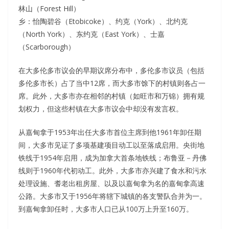
林山（Forest Hill）
乡：怡陶碧谷（Etobicoke）、约克（York）、北约克
（North York）、东约克（East York）、士嘉
（Scarborough）
在大多伦多市议会的早期议席分布中，多伦多市议员（包括
多伦多市长）占了当中12席，而大多市馀下的村镇则各占一
席。此外，大多市亦在相邻的村镇（如旺市和万锦）拥有规
划权力，但这些村镇在大多市议会中却没有发言权。
从嘉甸拿于1953年出任大多市首位主席到他1961年卸任期
间，大多市见证了多项基建项目动工以至落成启用。央街地
铁线于1954年启用，成为加拿大首条地铁线；布鲁亚－丹佛
线则于1960年代初动工。此外，大多市亦兴建了食水和污水
处理设施、耆老出租房屋、以及以嘉甸拿为名的嘉甸拿高速
公路。大多市又于1956年将辖下城镇的各支警队合并为一。
到嘉甸拿卸任时，大多市人口已从100万上升至160万。