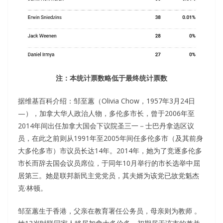
注：本统计票数略低于最终统计票数
据维基百科介绍：邹至蕙（Olivia Chow，1957年3月24日
—），加拿大华人政治人物，多伦多市长，曾于2006年至
2014年间出任加拿大国会下议院圣三一－士巴丹拿选区议
员，在此之前则从1991年至2005年间任多伦多市（及其前身
大多伦多市）市议员长达14年。2014年，她为了竞逐多伦多
市长而辞去国会议员席位，于同年10月举行的市长选举中屈
居第三。她是联邦新民主党党员，其夫婿为该党已故党魁杰
克·林顿。
邹至蕙生于香港，父亲在教育署任公务员，母亲则为教师 。