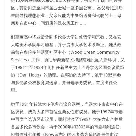
她13岁时联同家人移居加拿大多伦多，初期居于该市的兼并
区，其后则迁至同市圣占士城一座多层公寓 。她父母抵加后
未能寻找理想职业，父亲只能为中餐馆送餐和驾驶的士，母
亲则在市中心一间酒店的洗衣房工作 。。
邹至蕙高中毕业后曾到多伦多大学进修哲学和宗教，又在安
大略美术学院学习雕塑，并于贵湖大学艺术系毕业。她从政
前曾在多伦多的活贤社区中心（Wood Green Community
Services）工作，协助华裔新移民和越南难民融入新环境，又
于1981年至1984年间担任新民主党士巴丹拿选区国会议员邓
协（Dan Heap）的助理。在邓协的支持下，她于1985年参
与多伦多公校教育局选举，并当选学务委员，首度出任公
职。
她于1991年转战大多伦多市议会选举，当选大多市市中心选
区议员，成为大多市首位亚裔女性市议员。她于1997年市选
中再度当选该区市议员，顺利过渡至1998年大多六市合并后
首届多伦多市议会，再于2000年和2003年的市选顺利连任。
她曾连续七年被《Now杂志》的读者选为多伦多最佳市议