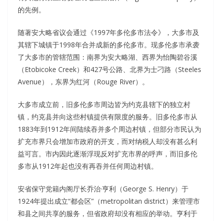
的先例。
随著安大略省议会通过《1997年多伦多市法令》，大多市及
其辖下城镇于1998年合并成新的多伦多市。现多伦多市承袭
了大多市的管辖范围：南界为安大略湖、西界为怡陶碧谷溪
（Etobicoke Creek）和427号公路、北界为士刁路（Steeles
Avenue），东界为红河（Rouge River）。
大多市成立前，旧多伦多市周边皆为约克县辖下的独立村
镇，约克县并向这些村镇提供有限度的服务。旧多伦多市从
1883年到1912年间陆续吞并多个周边村镇，但部分市民认为
扩充市界只会增加市政府的开支，而对纳税人却没有甚么利
益可言。市内因此逐渐浮现反对扩充市界的呼声，而旧多伦
多市从1912年起也没有再吞并任何周边村镇。
安省保守党籍内阁厅长乔治·亨利（George S. Henry）于
1924年提出成立“都会区”（metropolitan district）来管理市
和县之间共享的服务，但省政府却没有相应的举动。亨利于