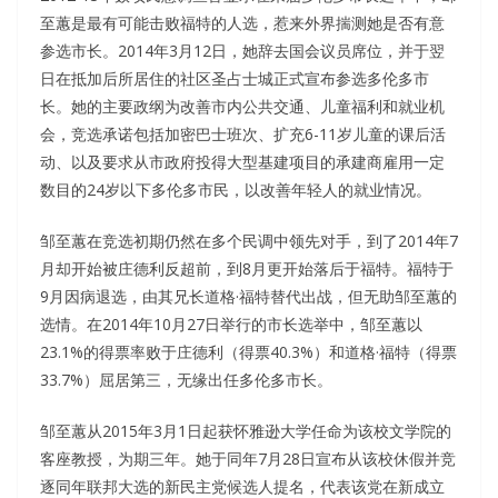
至蕙是最有可能击败福特的人选，惹来外界揣测她是否有意
参选市长。2014年3月12日，她辞去国会议员席位，并于翌
日在抵加后所居住的社区圣占士城正式宣布参选多伦多市
长。她的主要政纲为改善市内公共交通、儿童福利和就业机
会，竞选承诺包括加密巴士班次、扩充6-11岁儿童的课后活
动、以及要求从市政府投得大型基建项目的承建商雇用一定
数目的24岁以下多伦多市民，以改善年轻人的就业情况。
邹至蕙在竞选初期仍然在多个民调中领先对手，到了2014年7
月却开始被庄德利反超前，到8月更开始落后于福特。福特于
9月因病退选，由其兄长道格·福特替代出战，但无助邹至蕙的
选情。在2014年10月27日举行的市长选举中，邹至蕙以
23.1%的得票率败于庄德利（得票40.3%）和道格·福特（得票
33.7%）屈居第三，无缘出任多伦多市长。
邹至蕙从2015年3月1日起获怀雅逊大学任命为该校文学院的
客座教授，为期三年。她于同年7月28日宣布从该校休假并竞
逐同年联邦大选的新民主党候选人提名，代表该党在新成立