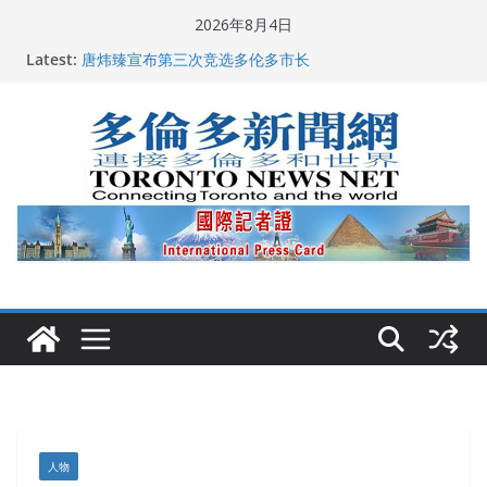
Skip
2026年8月4日
2026深圳国际佛事用品展览会暨沉香文化艺术展开幕盛
to
Latest:
典纪实
content
唐炜臻宣布第三次竞选多伦多市长
2026加拿大青少年儿童绘画比赛颁奖典礼多伦多举行
龚晓华参加多伦多骄傲大游行 与市民分享竞选理念
多伦多市长选举拉开帷幕 多名华人候选人宣布角逐
人物