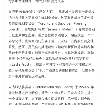
行多项基建项目，为经济增长奠定先基。
省府于1946年通过《规划法案》，规定城市发展有一定规模
的地方行政区需要成立规划委员会。约克县遂成立了多伦多
及市郊规划委员会（Toronto and Suburban Planning
Board），由詹姆斯·梅尔（James P. Maher）和嘉甸拿分别
出任主席和副主席。委员会提出多项建议，包括成立一个市
郊绿化带、统筹区内的主要干道、以及统一区内的公共交通
系统。然而，委员会的其他建议（如建造新桥跨越当河谷和
延伸士巴丹拿道）却遭市镇政府反对，令其效率成疑。嘉甸
拿于1949年出任委员会主席后致函省长利斯利·弗罗斯特
（Leslie Frost），指出只有将市区和市郊合并才能根治问
题。多伦多市议会于1950年通过合并市区和市郊，但差不多
所有市郊村镇皆反对合并。
安省城镇委员会（Ontario Municipal Board）于1950-51年
就此议题进行公听会，并于1953年1月20日发表报告，提出
一个折衷方案。方案建议成立两级政府：第一级为都会政
府，由都会议会管辖，负责提供区域性服务；固有的城镇政