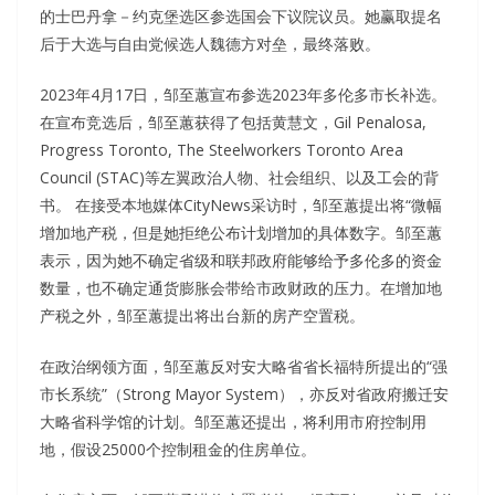
的士巴丹拿－约克堡选区参选国会下议院议员。她赢取提名
后于大选与自由党候选人魏德方对垒，最终落败。
2023年4月17日，邹至蕙宣布参选2023年多伦多市长补选。
在宣布竞选后，邹至蕙获得了包括黄慧文，Gil Penalosa,
Progress Toronto, The Steelworkers Toronto Area
Council (STAC)等左翼政治人物、社会组织、以及工会的背
书。 在接受本地媒体CityNews采访时，邹至蕙提出将“微幅
增加地产税，但是她拒绝公布计划增加的具体数字。邹至蕙
表示，因为她不确定省级和联邦政府能够给予多伦多的资金
数量，也不确定通货膨胀会带给市政财政的压力。在增加地
产税之外，邹至蕙提出将出台新的房产空置税。
在政治纲领方面，邹至蕙反对安大略省省长福特所提出的“强
市长系统”（Strong Mayor System），亦反对省政府搬迁安
大略省科学馆的计划。邹至蕙还提出，将利用市府控制用
地，假设25000个控制租金的住房单位。