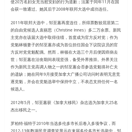
使20万名妇女充当慰安妇的行为道歉；法案于同年11月在国
会获一致通过。她其后于2008年联邦大选中成功连任。
2011年联邦大选中，邹至蕙再度连任，所得票数较屈居第二
的自由党候选人袁丽思（Christine Innes）多二万余票。新民
主党亦在该届大选中取得佳绩，首度成为官方反对党；作为
党魁林顿妻子的邹至蕙亦成为首位担任国会下议院议员的官
方反对党党魁配偶。然而，林顿在大选三个月后便因癌病去
世；邹至蕙在治丧期间表现坚强，备受外界推崇。外界关注
作为新民主党高调人物之一的邹至蕙会否参选党魁填补亡夫
的遗缺；她在同年9月接受加拿大广播公司访问时表明无意竞
逐党魁，并会在党魁选举中保持中立，不表态支持任何一名
候选人。
2012年5月，邹至蕙获《加拿大移民》杂志选为加拿大25名
杰出移民之一。
罗柏特·福特于2010年当选多伦多市长后卷入多项争议，而
2012-13年数项民意调查皆显示在来届多伦多市长选举中，邹