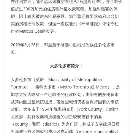
在住房方面，邹至蕙承诺将空置税从2%提高到3%，并且对价
值超过300万加元的住房额外征收豪宅税。加强对租客的保
护，阻止租客被房东轻易驱逐。邹至蕙还将要求省府出台切
实的房租控制政策，但这一提议遭到《环球邮报》评论专栏
作者Marcus Gee的批评。
2023年6月26日，邹至蕙于补选中胜出成为候任多伦多市
长。
大多伦多市简介：
大多伦多市（英语：Municipality of Metropolitan
Toronto），简称大多市（Metro Toronto 或 Metro），是
加拿大安大略省一个已取消的行政区划，由旧有的多伦多市
及其内圈卫星城镇组成，但这些城镇仍各自保持固有的市镇
政府。大多市于1954年脱离约克县（York County）自组地
区政府，其行政架构所覆盖的职责较安省辖下的县
（county）和区（district）为之广泛，并成了安省政府日后
将其他行政区划改组成地区自治体（regional municipality）