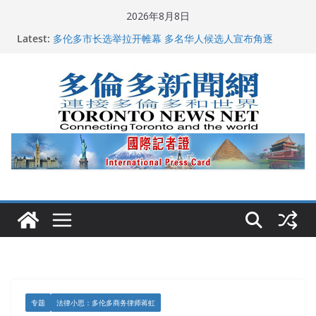
Skip
2026年8月8日
to
龚晓华参加多伦多骄傲大游行 与市民分享竞选理念
Latest:
多伦多市长选举拉开帷幕 多名华人候选人宣布角逐
content
百乐门大舞台舞会闪耀多伦多
特朗普称加拿大“不友善”并批评其领导层 卡尼：谈判事
关加拿大就业
2026加拿大青少年儿童绘画比赛颁奖典礼多伦多举行
专题
法律小思：多伦多商务律师蒋虹