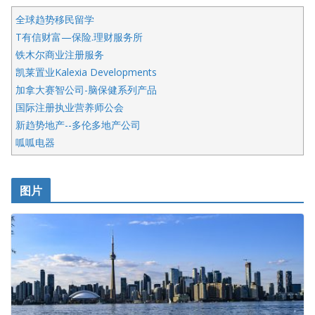
全球趋势移民留学
T有信财富—保险.理财服务所
铁木尔商业注册服务
凯莱置业Kalexia Developments
加拿大赛智公司-脑保健系列产品
国际注册执业营养师公会
新趋势地产--多伦多地产公司
呱呱电器
开明车行KS CAR SALES & SERVICE
皇后金融集团
图片
铁木尔商业注册服务