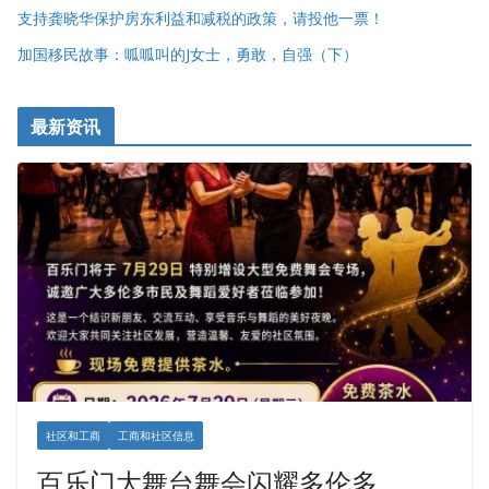
支持龚晓华保护房东利益和减税的政策，请投他一票！
加国移民故事：呱呱叫的J女士，勇敢，自强（下）
最新资讯
社区和工商
工商和社区信息
百乐门大舞台舞会闪耀多伦多