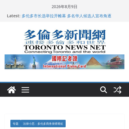
Skip
2026年8月9日
to
Latest:
多伦多市长选举拉开帷幕 多名华人候选人宣布角逐
content
百乐门大舞台舞会闪耀多伦多
特朗普称加拿大“不友善”并批评其领导层 卡尼：谈判事
关加拿大就业
2026加拿大青少年儿童绘画比赛颁奖典礼多伦多举行
龚晓华参加多伦多骄傲大游行 与市民分享竞选理念
专题
法律小思：多伦多商务律师蒋虹