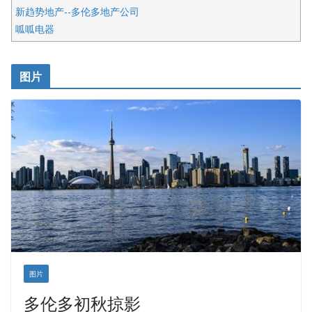
新趋势地产--多伦多地产公司
呱呱电器
开明车行KS CAR SALES & SERVICE
皇后金融集团
图片
铁木尔商业注册服务
图片
多伦多初秋掠影