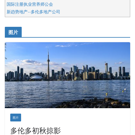
国际注册执业营养师公会
新趋势地产--多伦多地产公司
呱呱电器
开明车行KS CAR SALES & SERVICE
图片
健健宝公司
皇后金融集团
盛达资本
正点印艺设计
图片
多伦多初秋掠影