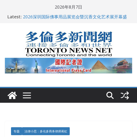
Skip
2026年8月7日
to
Latest:
2026深圳国际佛事用品展览会暨沉香文化艺术展开幕盛
content
典纪实
特朗普称加拿大“不友善”并批评其领导层 卡尼：谈判事
关加拿大就业
2026加拿大青少年儿童绘画比赛颁奖典礼多伦多举行
龚晓华参加多伦多骄傲大游行 与市民分享竞选理念
多伦多市长选举拉开帷幕 多名华人候选人宣布角逐
专题
法律小思：多伦多商务律师蒋虹