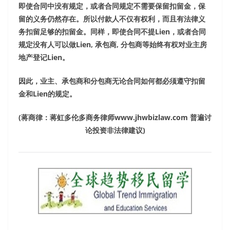
即使合同中没有规定，或者合同规定不需要保留扣留金，保
留的义务仍然存在。所以付款人不仅有权利，而且有法律义
务扣留足够的扣留金。同样，即使合同不提
Lien
，或者合同
规定没有人可以做
Lien,
承包商
,
分包商等始终有权对业主房
地产登记
Lien
。
因此，业主、承包商和分包商无论合同如何都必须遵守扣留
金和
Lien
的规定。
(
蒋商律：蒋虹多伦多商务律师
www.jhwbizlaw.com
普遍讨
论投资非法律建议
)