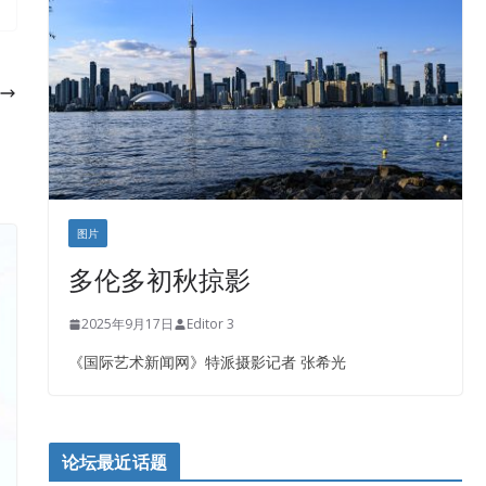
盛达资本
正点印艺设计
图片
多伦多初秋掠影
2025年9月17日
Editor 3
《国际艺术新闻网》特派摄影记者 张希光
论坛最近话题