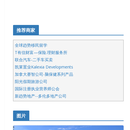
推荐商家
全球趋势移民留学
T有信财富—保险.理财服务所
联合汽车-二手车买卖
凯莱置业Kalexia Developments
加拿大赛智公司-脑保健系列产品
阳光假期旅游公司
国际注册执业营养师公会
新趋势地产--多伦多地产公司
呱呱电器
开明车行KS CAR SALES & SERVICE
图片
健健宝公司
皇后金融集团