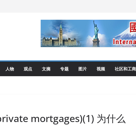
伦多举行
选理念
布角逐
艺术展开幕盛典纪实
人物
观点
文摘
专题
图片
视频
社区和工商
ate mortgages)(1) 为什么