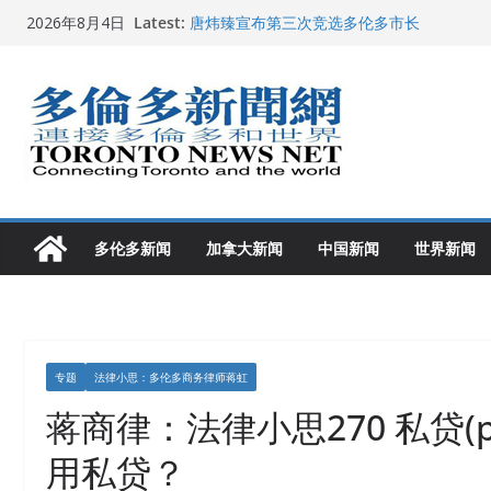
Skip
Latest:
唐炜臻宣布第三次竞选多伦多市长
2026年8月4日
to
2026加拿大青少年儿童绘画比赛颁奖典礼多
龚晓华参加多伦多骄傲大游行 与市民分享竞
content
多伦多市长选举拉开帷幕 多名华人候选人宣
2026深圳国际佛事用品展览会暨沉香文化
多伦多新闻
加拿大新闻
中国新闻
世界新闻
专题
法律小思：多伦多商务律师蒋虹
蒋商律：法律小思270 私贷(priv
用私贷？