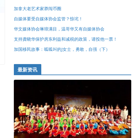
加拿大老艺术家莽闯币圈
自媒体要受自媒体协会监管？惊诧！
华文媒体协会琳琅满目，温哥华又有自媒体协会
支持龚晓华保护房东利益和减税的政策，请投他一票！
加国移民故事：呱呱叫的J女士，勇敢，自强（下）
最新资讯