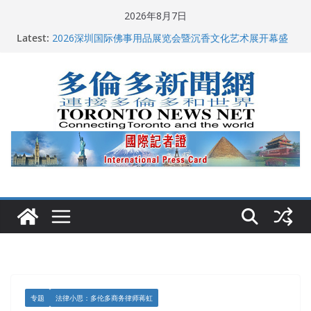
Skip
2026年8月7日
to
Latest:
2026深圳国际佛事用品展览会暨沉香文化艺术展开幕盛
content
典纪实
特朗普称加拿大“不友善”并批评其领导层 卡尼：谈判事
关加拿大就业
2026加拿大青少年儿童绘画比赛颁奖典礼多伦多举行
龚晓华参加多伦多骄傲大游行 与市民分享竞选理念
多伦多市长选举拉开帷幕 多名华人候选人宣布角逐
专题
法律小思：多伦多商务律师蒋虹