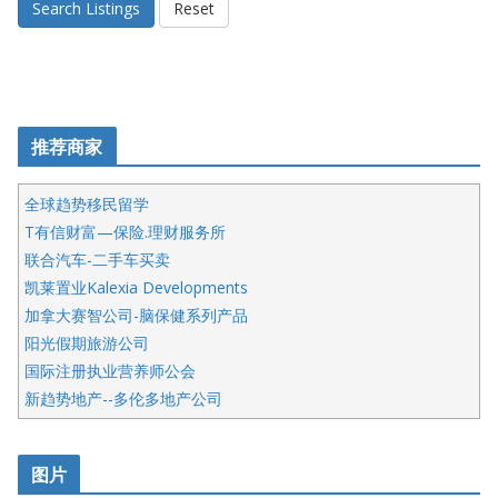
Search Listings
Reset
推荐商家
全球趋势移民留学
T有信财富—保险.理财服务所
联合汽车-二手车买卖
凯莱置业Kalexia Developments
加拿大赛智公司-脑保健系列产品
阳光假期旅游公司
国际注册执业营养师公会
新趋势地产--多伦多地产公司
呱呱电器
开明车行KS CAR SALES & SERVICE
图片
健健宝公司