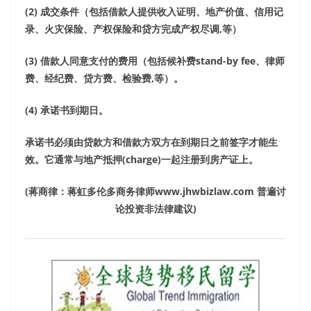
(2)
成交条件（包括借款人提供收入证明、地产价值、信用记
录、火灾保险、产权保险和贷方完成产权尽调
,
等）
(3)
借款人同意支付的费用（包括候补费
stand-by fee
、律师
费、经纪费、贷方费、检验费
,
等）。
(4)
承诺书到期日。
承诺书必须由贷款方和借款方双方在到期日之前签字才能生
效。它通常与地产抵押
(charge)
一起注册到房产证上。
(
蒋商律：蒋虹多伦多商务律师
www.jhwbizlaw.com
普遍讨
论投资非法律建议
)