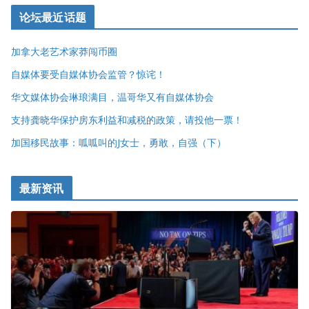
论坛最近话题
加拿大老艺术家莽闯币圈
自媒体要受自媒体协会监管？惊诧！
华文媒体协会琳琅满目，温哥华又有自媒体协会
支持龚晓华保护房东利益和减税的政策，请投他一票！
加国移民故事：呱呱叫的J女士，勇敢，自强（下）
最新资讯