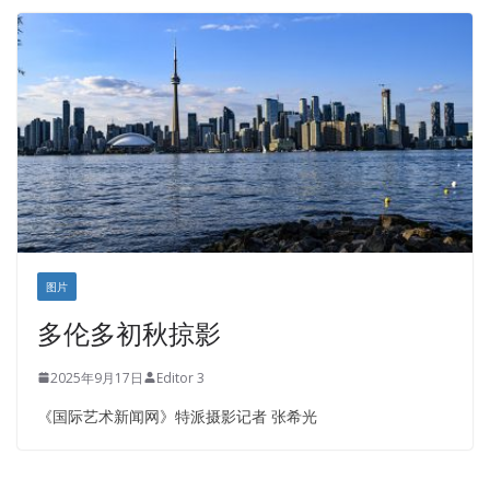
皇后金融集团
盛达资本
正点印艺设计
图片
多伦多初秋掠影
2025年9月17日
Editor 3
《国际艺术新闻网》特派摄影记者 张希光