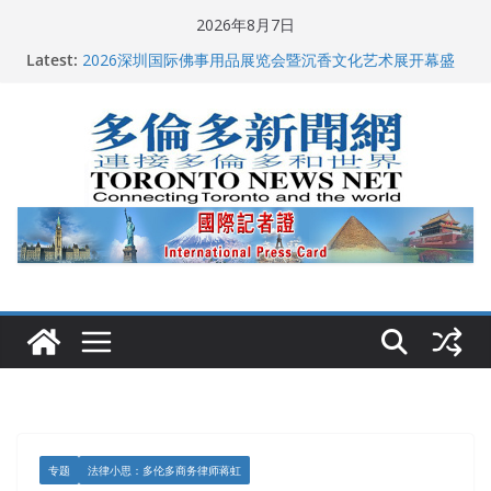
Skip
2026年8月7日
多伦多市长选举拉开帷幕 多名华人候选人宣布角逐
to
Latest:
2026深圳国际佛事用品展览会暨沉香文化艺术展开幕盛
content
典纪实
特朗普称加拿大“不友善”并批评其领导层 卡尼：谈判事
关加拿大就业
2026加拿大青少年儿童绘画比赛颁奖典礼多伦多举行
龚晓华参加多伦多骄傲大游行 与市民分享竞选理念
专题
法律小思：多伦多商务律师蒋虹