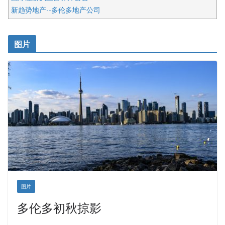
新趋势地产--多伦多地产公司
呱呱电器
开明车行KS CAR SALES & SERVICE
图片
健健宝公司
皇后金融集团
盛达资本
正点印艺设计
图片
多伦多初秋掠影