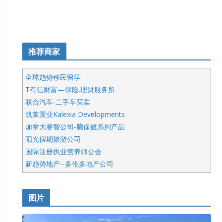
推荐商家
全球趋势移民留学
T有信财富—保险.理财服务所
联合汽车-二手车买卖
凯莱置业Kalexia Developments
加拿大赛智公司-脑保健系列产品
阳光假期旅游公司
国际注册执业营养师公会
新趋势地产--多伦多地产公司
呱呱电器
开明车行KS CAR SALES & SERVICE
图片
健健宝公司
皇后金融集团