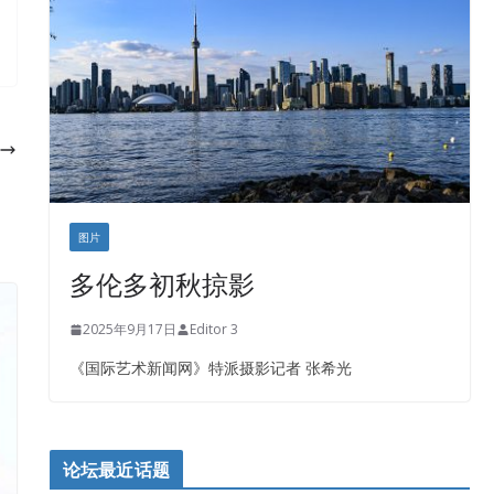
盛达资本
正点印艺设计
图片
多伦多初秋掠影
2025年9月17日
Editor 3
《国际艺术新闻网》特派摄影记者 张希光
论坛最近话题