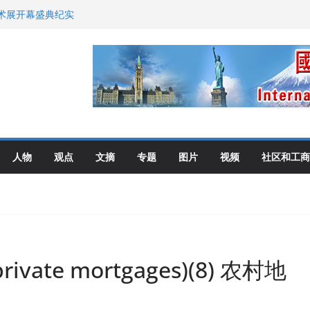
艺术展开幕盛典纪实
尼：谈判事关加拿大
伦多举行
选理念
布角逐
人物
观点
文摘
专题
图片
视频
社区和工商
ate mortgages)(8) 农村地