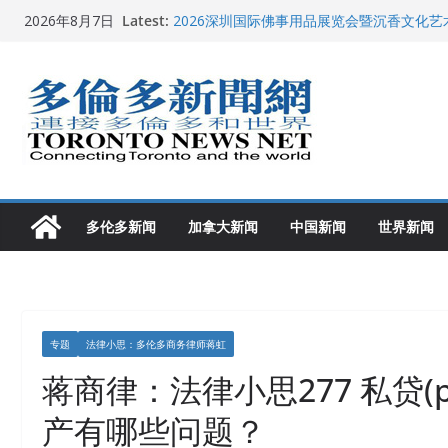
Skip
Latest:
2026深圳国际佛事用品展览会暨沉香文化
2026年8月7日
to
特朗普称加拿大“不友善”并批评其领导层 卡
就业
content
2026加拿大青少年儿童绘画比赛颁奖典礼多
龚晓华参加多伦多骄傲大游行 与市民分享竞
多伦多市长选举拉开帷幕 多名华人候选人宣
多伦多新闻
加拿大新闻
中国新闻
世界新闻
专题
法律小思：多伦多商务律师蒋虹
蒋商律：法律小思277 私贷(priv
产有哪些问题？