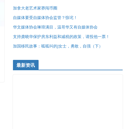
加拿大老艺术家莽闯币圈
自媒体要受自媒体协会监管？惊诧！
华文媒体协会琳琅满目，温哥华又有自媒体协会
支持龚晓华保护房东利益和减税的政策，请投他一票！
加国移民故事：呱呱叫的J女士，勇敢，自强（下）
最新资讯