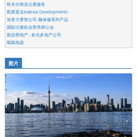
铁木尔商业注册服务
凯莱置业Kalexia Developments
加拿大赛智公司-脑保健系列产品
国际注册执业营养师公会
新趋势地产--多伦多地产公司
呱呱电器
开明车行KS CAR SALES & SERVICE
皇后金融集团
图片
铁木尔商业注册服务