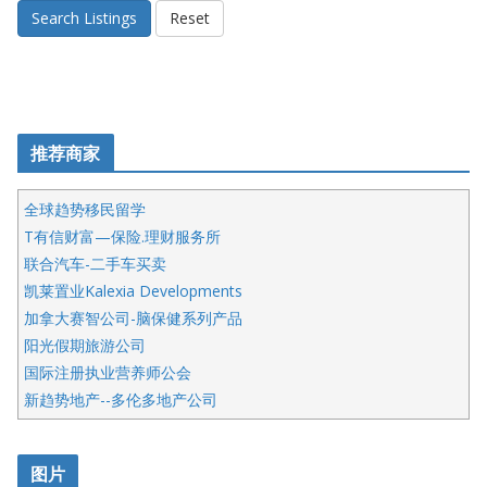
Search Listings
Reset
推荐商家
全球趋势移民留学
T有信财富—保险.理财服务所
联合汽车-二手车买卖
凯莱置业Kalexia Developments
加拿大赛智公司-脑保健系列产品
阳光假期旅游公司
国际注册执业营养师公会
新趋势地产--多伦多地产公司
呱呱电器
开明车行KS CAR SALES & SERVICE
图片
健健宝公司