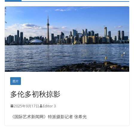
皇后金融集团
盛达资本
正点印艺设计
图片
多伦多初秋掠影
2025年9月17日
Editor 3
《国际艺术新闻网》特派摄影记者 张希光