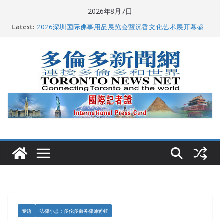
Skip
2026年8月7日
多伦多市长选举拉开帷幕 多名华人候选人宣布角逐
to
Latest:
2026深圳国际佛事用品展览会暨沉香文化艺术展开幕盛
content
典纪实
特朗普称加拿大“不友善”并批评其领导层 卡尼：谈判事
关加拿大就业
2026加拿大青少年儿童绘画比赛颁奖典礼多伦多举行
龚晓华参加多伦多骄傲大游行 与市民分享竞选理念
专题
法律小思：多伦多商务律师蒋虹