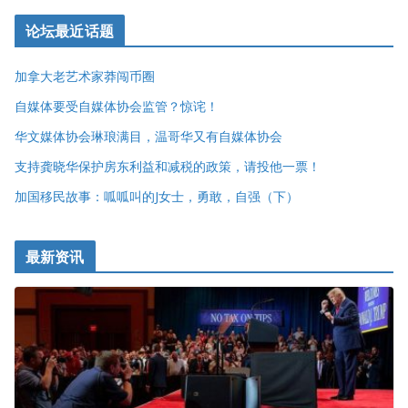
论坛最近话题
加拿大老艺术家莽闯币圈
自媒体要受自媒体协会监管？惊诧！
华文媒体协会琳琅满目，温哥华又有自媒体协会
支持龚晓华保护房东利益和减税的政策，请投他一票！
加国移民故事：呱呱叫的J女士，勇敢，自强（下）
最新资讯