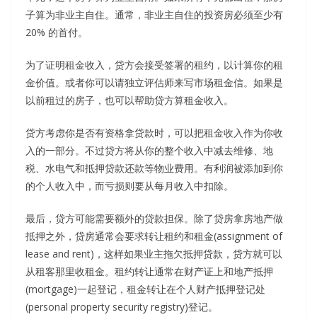
子算为非业主自住。通常，非业主自住的投资房必须至少有
20% 的首付。
为了证明租金收入，贷方会接受签署的租约，以计算你的租
金价值。或者你可以请独立评估师来写市场租金信。如果是
以前租过的房子，也可以帮助贷方算租金收入。
贷方考虑你是否有资格拿贷款时，可以把租金收入作为你收
入的一部分。不过贷方将从你的整个收入中减去维修、地
税、水电气和抵押贷款还款等物业费用。有利润被添加到你
的个人收入中，而亏损则要从每月收入中扣除。
最后，贷方可能需要额外的贷款担保。除了贷房拿房地产做
抵押之外，贷房通常会要求转让租约和租金(assignment of
lease and rent)，这样如果业主拖欠抵押贷款，贷方就可以
从租客那里收租金。租约转让通常在财产证上和地产抵押
(mortgage)一起登记，租金转让在个人财产抵押登记处
(personal property security registry)登记。