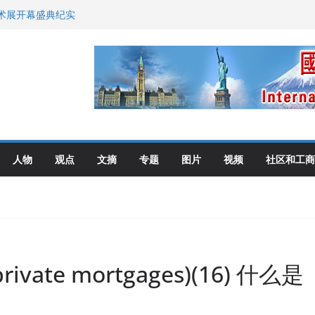
艺术展开幕盛典纪实
尼：谈判事关加拿大
伦多举行
选理念
布角逐
人物
观点
文摘
专题
图片
视频
社区和工商
ate mortgages)(16) 什么是