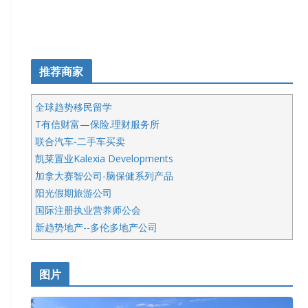
推荐商家
全球趋势移民留学
T有信财富—保险.理财服务所
联合汽车-二手车买卖
凯莱置业Kalexia Developments
加拿大赛智公司-脑保健系列产品
阳光假期旅游公司
国际注册执业营养师公会
新趋势地产--多伦多地产公司
呱呱电器
开明车行KS CAR SALES & SERVICE
图片
健健宝公司
皇后金融集团