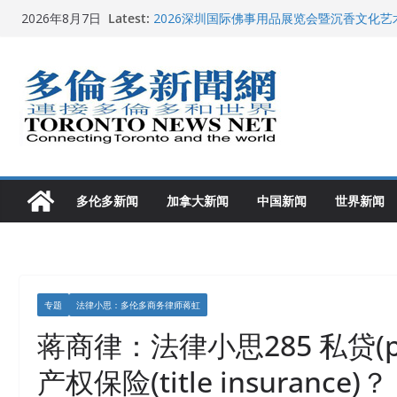
Skip
Latest:
2026深圳国际佛事用品展览会暨沉香文化
2026年8月7日
to
特朗普称加拿大“不友善”并批评其领导层 卡
就业
content
2026加拿大青少年儿童绘画比赛颁奖典礼多
龚晓华参加多伦多骄傲大游行 与市民分享竞
多伦多市长选举拉开帷幕 多名华人候选人宣
多伦多新闻
加拿大新闻
中国新闻
世界新闻
专题
法律小思：多伦多商务律师蒋虹
蒋商律：法律小思285 私贷(priv
产权保险(title insurance)？