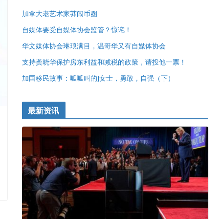
加拿大老艺术家莽闯币圈
自媒体要受自媒体协会监管？惊诧！
华文媒体协会琳琅满目，温哥华又有自媒体协会
支持龚晓华保护房东利益和减税的政策，请投他一票！
加国移民故事：呱呱叫的J女士，勇敢，自强（下）
最新资讯