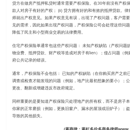
贷方在做房产抵押私贷时通常需要产权保险。在30年前没有产权保险时，私贷
款人对房子有好的产权； (ii) 贷方拥有好的和有效的抵押贷款
师就出产权意见。如果产权意见有误，出现了产权问题，客户需要
见的需求，因此如果出现产权问题，产权保险公司会处理这些问题
降低了民主和小型商业交易的法律费用。
住宅产权保险单通常包这些产权问题： 未知产权缺陷（产权问题妨
物业费、抵押贷款、财产税等造成对房子有lien）；侵占问题（
府公共记录的错误。
通常，产权保险不会包括： 已知的产权缺陷（在你购买房产之前
调查或检查才能发现的问题（例如，地产比最初想象的要小）；公共
更改、翻新或增建违反市政府规定。
同样重要的是要知道产权保险只处理地产的所有权，而不是房子本
你家的正常磨损（例如，更换旧窗户、漏水的屋顶或旧炉子）；盗
导致的其他损失。
(
蒋商律：蒋虹多伦多商务律师
www.