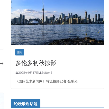
盛达资本
正点印艺设计
图片
多伦多初秋掠影
2025年9月17日
Editor 3
《国际艺术新闻网》特派摄影记者 张希光
论坛最近话题