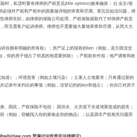
时要有律师的产权意见(title opinion)被来确保： (i) 业主/借
。律师必须对产权和产权外的因素做详细的审查和尽调。查完后如没问题，律
告律师失职，由律师的保险公司处理。产权保险就取代了对律师产权意
，而无需客户起诉律师。律师也不需要做大量地审查和尽调，从而大大
碍你拥有明确的所有权）；房产证上的现有的lien（例如，卖方因没交
例如，你的房子侵占了邻居的地需要拆除）；产权欺诈作假；地产调查和政
已知道）；环境危害（例如土壤污染）；土著人土地要求；只有通过新的
记录中未列出的事项（例如，没登记的的lien和侵占）；你自己对房子
身。因此，产权保险不包括： 因洪水、火灾或下水道堵塞造成的损失；
窃（例如，窃贼闯入你的家偷走你的物品）；以及因非产权相关问题而
jhwbizlaw.com
普遍讨论投资非法律建议
)