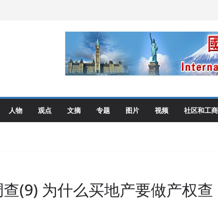
艺术展开幕盛典纪实
伦多举行
选理念
布角逐
人物
观点
文摘
专题
图片
视频
社区和工商
调查(9) 为什么买地产要做产权查