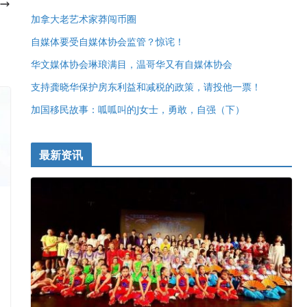
加拿大老艺术家莽闯币圈
自媒体要受自媒体协会监管？惊诧！
华文媒体协会琳琅满目，温哥华又有自媒体协会
支持龚晓华保护房东利益和减税的政策，请投他一票！
加国移民故事：呱呱叫的J女士，勇敢，自强（下）
最新资讯