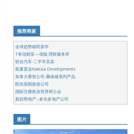
推荐商家
全球趋势移民留学
T有信财富—保险.理财服务所
联合汽车-二手车买卖
凯莱置业Kalexia Developments
加拿大赛智公司-脑保健系列产品
阳光假期旅游公司
国际注册执业营养师公会
新趋势地产--多伦多地产公司
呱呱电器
开明车行KS CAR SALES & SERVICE
图片
健健宝公司
皇后金融集团