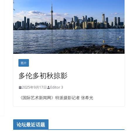
盛达资本
正点印艺设计
图片
多伦多初秋掠影
2025年9月17日
Editor 3
《国际艺术新闻网》特派摄影记者 张希光
论坛最近话题