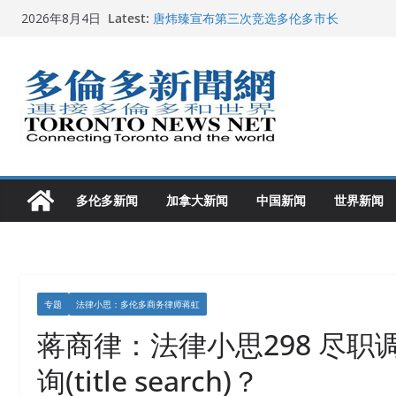
Skip
2026深圳国际佛事用品展览会暨沉香文化
Latest:
2026年8月4日
唐炜臻宣布第三次竞选多伦多市长
to
2026加拿大青少年儿童绘画比赛颁奖典礼多
content
龚晓华参加多伦多骄傲大游行 与市民分享竞
多伦多市长选举拉开帷幕 多名华人候选人宣
多伦多新闻
加拿大新闻
中国新闻
世界新闻
专题
法律小思：多伦多商务律师蒋虹
蒋商律：法律小思298 尽职
询(title search)？