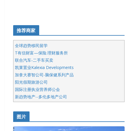
推荐商家
全球趋势移民留学
T有信财富—保险.理财服务所
联合汽车-二手车买卖
凯莱置业Kalexia Developments
加拿大赛智公司-脑保健系列产品
阳光假期旅游公司
国际注册执业营养师公会
新趋势地产--多伦多地产公司
呱呱电器
开明车行KS CAR SALES & SERVICE
图片
健健宝公司
皇后金融集团