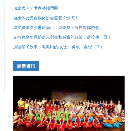
加拿大老艺术家莽闯币圈
自媒体要受自媒体协会监管？惊诧！
华文媒体协会琳琅满目，温哥华又有自媒体协会
支持龚晓华保护房东利益和减税的政策，请投他一票！
加国移民故事：呱呱叫的J女士，勇敢，自强（下）
最新资讯