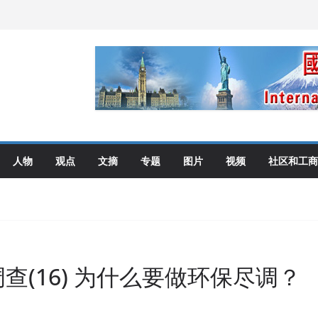
伦多举行
选理念
布角逐
艺术展开幕盛典纪实
人物
观点
文摘
专题
图片
视频
社区和工商
查(16) 为什么要做环保尽调？