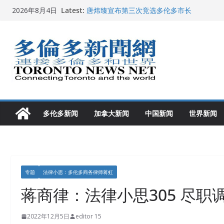
Skip
Latest:
唐炜臻宣布第三次竞选多伦多市长
2026年8月4日
to
2026加拿大青少年儿童绘画比赛颁奖典礼多
龚晓华参加多伦多骄傲大游行 与市民分享竞
content
多伦多市长选举拉开帷幕 多名华人候选人宣
2026深圳国际佛事用品展览会暨沉香文化
多伦多新闻
加拿大新闻
中国新闻
世界新闻
专题
法律小思：多伦多商务律师蒋虹
蒋商律：法律小思305 尽职调
2022年12月5日
editor 15