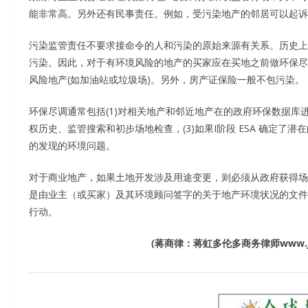
能非常高。另外还有民事责任。例如，受污染地产的邻居可以起诉
污染监管责任不要求接命令的人和污染的原始来源有关系。历史上
污染。因此，对于有环境风险的地产的买家应在买地之前做环保尽
风险地产(如加油站或垃圾场)。另外，房产证保险一般不包污染。
环保尽调通常包括(1)对相关地产和邻近地产在的政府环保数据库进行软
权历史、监管搜索和初步场地检查，(3)如果I阶段 ESA 确定了潜在
的发现的环境问题。
对于商业地产，如果土地开发涉及用途变更，则必须从政府获得场地状况
是由业主（或买家）及其环境顾问签字的关于地产环境状况的文件
行动。
(蒋商律：蒋虹多伦多商务律师www.jh