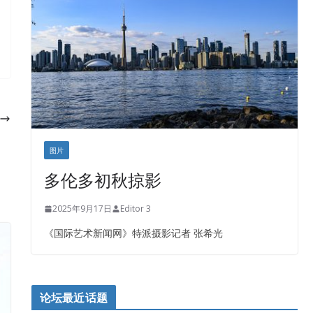
盛达资本
正点印艺设计
图片
多伦多初秋掠影
2025年9月17日
Editor 3
《国际艺术新闻网》特派摄影记者 张希光
论坛最近话题