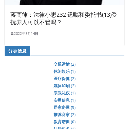
蒋商律：法律小思232 遗嘱和委托书(13)受
抚养人可以不管吗？
2022年8月14日
分类信息
交通运输
(2)
休闲娱乐
(1)
医疗保健
(2)
媒体印刷
(2)
宗教礼仪
(1)
实用信息
(1)
居家房屋
(9)
推荐商家
(2)
教育培训
(0)
法律税务
(1)