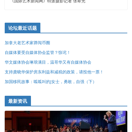
《国际艺术新闻网》特派摄影记者 张希光
论坛最近话题
加拿大老艺术家莽闯币圈
自媒体要受自媒体协会监管？惊诧！
华文媒体协会琳琅满目，温哥华又有自媒体协会
支持龚晓华保护房东利益和减税的政策，请投他一票！
加国移民故事：呱呱叫的J女士，勇敢，自强（下）
最新资讯