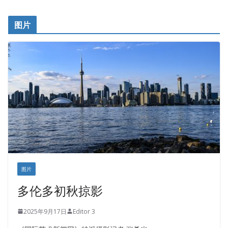
呱呱电器
开明车行KS CAR SALES & SERVICE
图片
健健宝公司
皇后金融集团
盛达资本
正点印艺设计
图片
多伦多初秋掠影
2025年9月17日
Editor 3