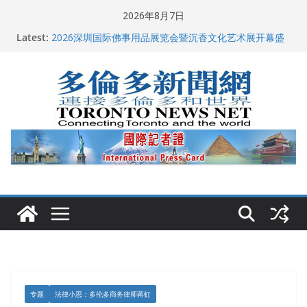
Skip
2026年8月7日
多伦多市长选举拉开帷幕 多名华人候选人宣布角逐
to
Latest:
2026深圳国际佛事用品展览会暨沉香文化艺术展开幕盛
content
典纪实
特朗普称加拿大“不友善”并批评其领导层 卡尼：谈判事
关加拿大就业
2026加拿大青少年儿童绘画比赛颁奖典礼多伦多举行
龚晓华参加多伦多骄傲大游行 与市民分享竞选理念
专题
法律小思：多伦多商务律师蒋虹